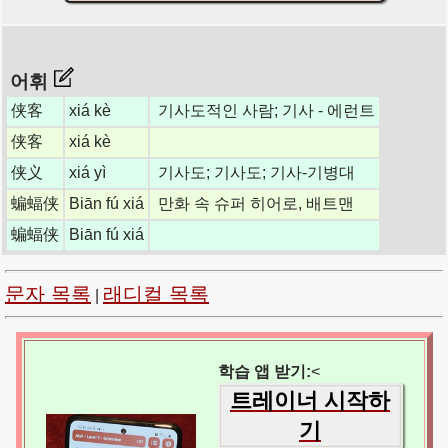
어휘
侠客
xiá kè
기사도적인 사람; 기사 - 에런트
侠客
xiá kè
侠义
xiá yì
기사도; 기사도; 기사-기병대
蝙蝠侠
Biān fú xiá
만화 속 슈퍼 히어로, 배트맨
蝙蝠侠
Biān fú xiá
문자 목록
래디컬 목록
|
학습 앱 받기:
<
트레이너 시작하
기