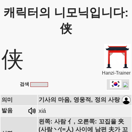
캐릭터의 니모닉입니다:
侠
侠
Hanzi-Trainer
검색
기사의 마음, 영웅적, 정의 사랑
의미
발음
xiá
왼쪽: 사람 亻, 오른쪽: 꼬집을 夹
(사람 丷(=人) 사이에 남편 夫가 꼬