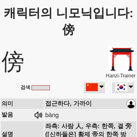
캐릭터의 니모닉입니다:
傍
傍
Hanzi-Trainer
검색
접근하다, 가까이
의미
발음
bàng
좌측: 사람 人, 우측: 한쪽, 곁 旁
설명
([신하들은] 황제 帝의 한쪽 방