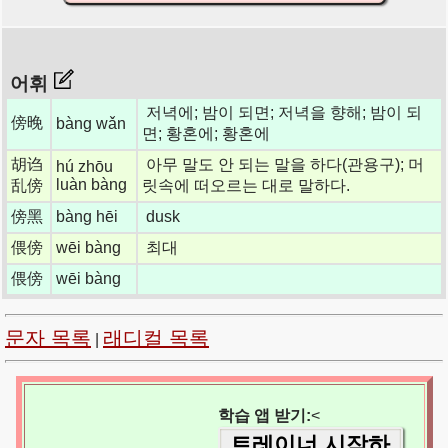
어휘
저녁에; 밤이 되면; 저녁을 향해; 밤이 되
傍晚
bàng wǎn
면; 황혼에; 황혼에
胡诌
아무 말도 안 되는 말을 하다(관용구); 머
hú zhōu
luàn bàng
乱傍
릿속에 떠오르는 대로 말하다.
傍黑
bàng hēi
dusk
偎傍
wēi bàng
최대
偎傍
wēi bàng
문자 목록
래디컬 목록
|
학습 앱 받기:
<
트레이너 시작하