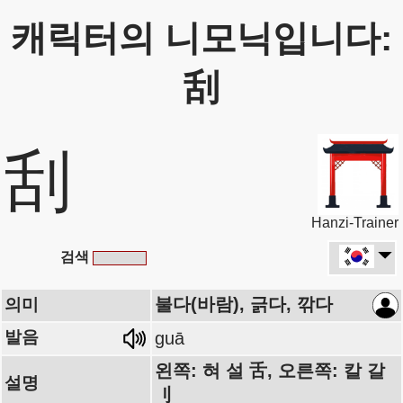
캐릭터의 니모닉입니다:
刮
刮
Hanzi-Trainer
검색
불다(바람), 긁다, 깎다
의미
발음
guā
왼쪽: 혀 설 舌, 오른쪽: 칼 갈
설명
刂