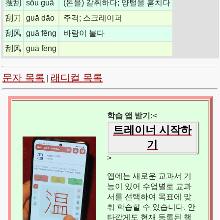
搜刮
sōu guā
(돈을) 갈취하다; 양털을 훔치다
刮刀
guā dāo
주걱; 스크레이퍼
刮风
guā fēng
바람이 불다
刮风
guā fēng
문자 목록
래디컬 목록
|
학습 앱 받기:
<
트레이너 시작하
기
>
앱에는 새로운 교과서 기
능이 있어 수업별로 교과
서를 선택하여 목표에 맞
춰 학습할 수 있습니다. 안
타깝게도 현재 등록된 책