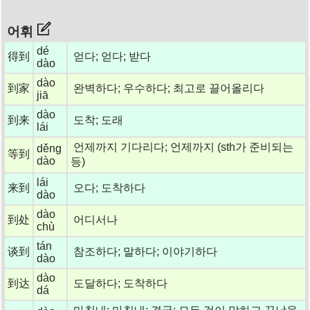
어휘
dé
得到
얻다; 얻다; 받다
dào
dào
到家
완벽하다; 우수하다; 최고로 끌어올리다
jiā
dào
到来
도착; 도래
lái
언제까지 기다리다; 언제까지 (sth가 준비되는
děng
等到
dào
등)
lái
来到
오다; 도착하다
dào
dào
到处
어디서나
chù
tán
谈到
참조하다; 말하다; 이야기하다
dào
dào
到达
도달하다; 도착하다
dá