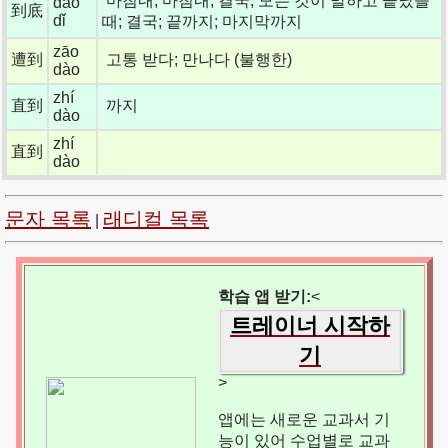
마침내; 마침내; 결국; 모든 것이 말하고 끝났을
dào
到底
dǐ
때; 결국; 끝까지; 마지막까지
zāo
遭到
고통 받다; 만나다 (불행한)
dào
zhí
直到
까지
dào
zhí
直到
dào
문자 목록
래디컬 목록
|
학습 앱 받기:
<
트레이너 시작하
기
>
앱에는 새로운 교과서 기
능이 있어 수업별로 교과