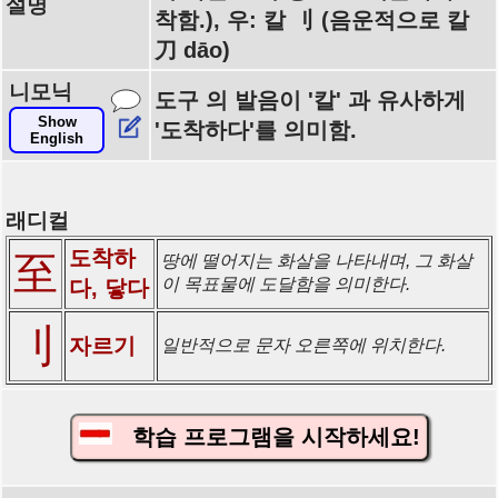
설명
착함.), 우: 칼 刂 (음운적으로 칼
刀 dāo)
니모닉
도구 의 발음이 '칼' 과 유사하게
Show
'도착하다'를 의미함.
English
래디컬
도착하
至
땅에 떨어지는 화살을 나타내며, 그 화살
이 목표물에 도달함을 의미한다.
다, 닿다
刂
자르기
일반적으로 문자 오른쪽에 위치한다.
학습 프로그램을 시작하세요!