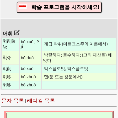
학습 프로그램을 시작하세요!
어휘
剥削阶
bō xuē jiē
계급 착취(마르크스주의 이론에서)
jí
级
박탈하다; 몰수하다; (그의 재산을) 빼
剥夺
bō duó
앗다
剥削
bō xuē
익스플로잇; 익스플로잇
剥啄
bō zhuó
탭(문 또는 창문에서)
剥啄
bō zhuó
문자 목록
래디컬 목록
|