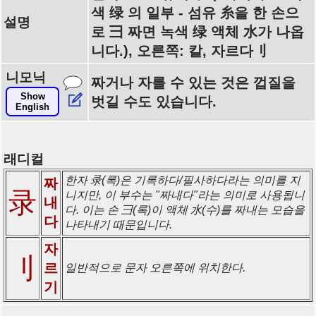
색 绿 의 일부 - 섬유 糸을 한 손으
설명
로 彐 짜면 녹색 绿 액체 水가 나옵
니다.), 오른쪽: 칼, 자르다刂
니모닉
짜거나 자를 수 있는 것은 껍질을
Show
벗길 수도 있습니다.
English
래디컬
한자 录(록)은 기록하다/필사하다라는 의미를 지
짜
录
니지만, 이 부수는 "짜내다"라는 의미로 사용됩니
내
다. 이는 손 彐(록)이 액체 水(수)를 짜내는 모습을
다
나타내기 때문입니다.
자
刂
르
일반적으로 문자 오른쪽에 위치한다.
기