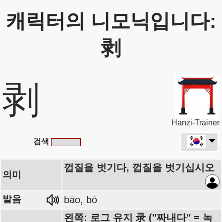
캐릭터의 니모닉입니다:
剥
剥
Hanzi-Trainer
검색
껍질을 벗기다, 껍질을 벗기십시오
의미
발음
bāo, bō
왼쪽: 로그 유지 录 ("짜내다" = 녹