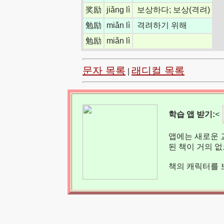
奖励
jiǎng lì
보상하다; 보상(격려)
勉励
miǎn lì
격려하기 위해
勉励
miǎn lì
문자 목록
래디컬 목록
|
학습 앱 받기:
<
앱에는 새로운 
된 책이 거의 
책의 캐릭터를 