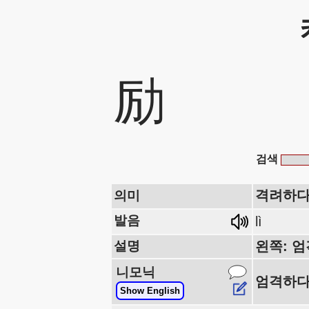
励
검색
격려하다
의미
발음
lì
설명
왼쪽: 엄
니모닉
엄격하다
Show English