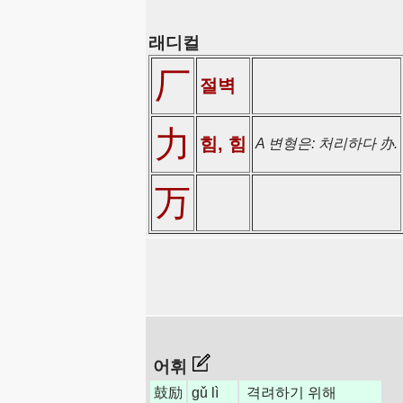
래디컬
厂
절벽
力
힘, 힘
A 변형은: 처리하다 办.
万
어휘
鼓励
gǔ lì
격려하기 위해