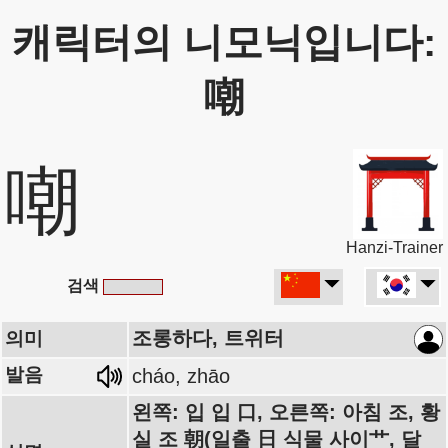
캐릭터의 니모닉입니다:
嘲
嘲
Hanzi-Trainer
검색
조롱하다, 트위터
의미
발음
cháo, zhāo
왼쪽: 입 입 口, 오른쪽: 아침 조, 황
실 조 朝(일출 日 식물 사이艹, 달