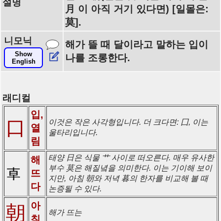
설명
月 이 아직 거기 있다면) [일몰은:
莫].
니모닉
해가 뜰 때 달이라고 말하는 입이
Show
나를 조롱한다.
English
래디컬
입,
口
이것은 작은 사각형입니다. 더 크다면: 囗, 이는
열
울타리입니다.
림
태양 日은 식물 艹 사이로 떠오른다. 매우 유사한
해
부수 莫은 해질녘을 의미한다. 이는 기이해 보이
뜨
지만, 아침 朝와 저녁 暮의 한자를 비교해 볼 때
다
논증될 수 있다.
아
朝
해가 뜨는
침