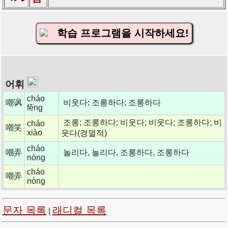
학습 프로그램을 시작하세요!
어휘
cháo
嘲讽
비웃다; 조롱하다; 조롱하다
fěng
조롱; 조롱하다; 비웃다; 비웃다; 조롱하다; 비
cháo
嘲笑
xiào
웃다(경멸적)
cháo
嘲弄
놀리다, 놀리다, 조롱하다, 조롱하다
nòng
cháo
嘲弄
nòng
문자 목록
래디컬 목록
|