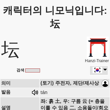
캐릭터의 니모닉입니다:
坛
坛
Hanzi-Trainer
검색
(토기) 주전자, 제단/제사상
의미
발음
tán
좌: 흙 土, 우: 구름 云 (= 층을
설명
이룰 수 있음 二, 소용돌이/회오