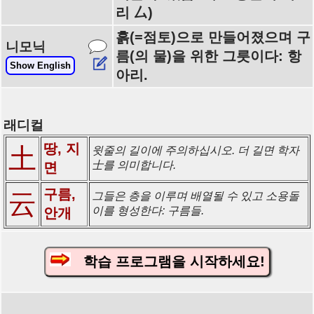
리 厶)
흙(=점토)으로 만들어졌으며 구
니모닉
름(의 물)을 위한 그릇이다: 항
Show English
아리.
래디컬
땅, 지
土
윗줄의 길이에 주의하십시오. 더 길면 학자
士를 의미합니다.
면
구름,
云
그들은 층을 이루며 배열될 수 있고 소용돌
이를 형성한다: 구름들.
안개
학습 프로그램을 시작하세요!