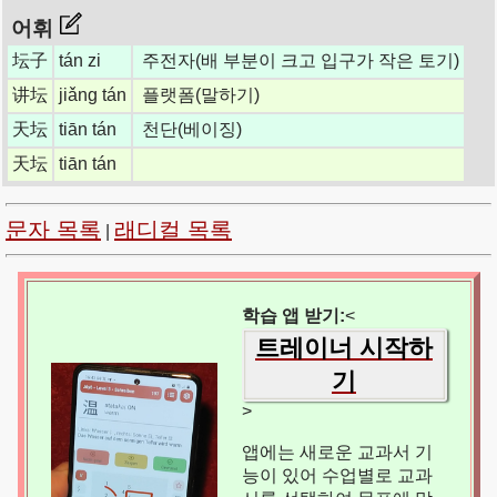
어휘
坛子
tán zi
주전자(배 부분이 크고 입구가 작은 토기)
讲坛
jiǎng tán
플랫폼(말하기)
天坛
tiān tán
천단(베이징)
天坛
tiān tán
문자 목록
래디컬 목록
|
학습 앱 받기:
<
트레이너 시작하
기
>
앱에는 새로운 교과서 기
능이 있어 수업별로 교과