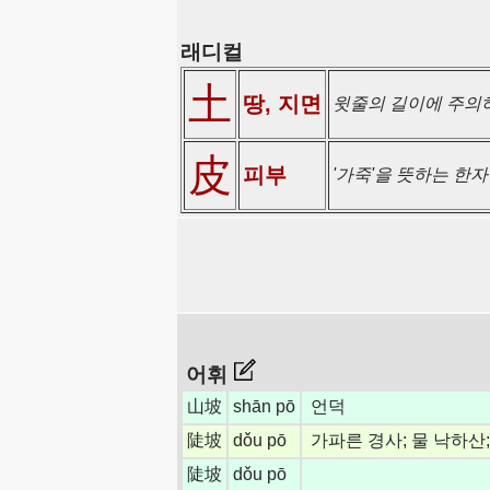
래디컬
土
땅, 지면
윗줄의 길이에 주의하
皮
피부
'가죽'을 뜻하는 한자
어휘
山坡
shān pō
언덕
陡坡
dǒu pō
가파른 경사; 물 낙하산
陡坡
dǒu pō