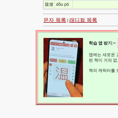
陡坡
dǒu pō
문자 목록
래디컬 목록
|
학습 앱 받기:
<
앱에는 새로운 
된 책이 거의 
책의 캐릭터를 