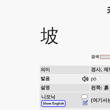
坡
검색
경사, 제
의미
발음
pō
설명
왼쪽: 흙
니모닉
(여기서
Show English