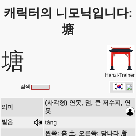
캐릭터의 니모닉입니다:
塘
塘
Hanzi-Trainer
검색
(사각형) 연못, 댐, 큰 저수지, 연
의미
못
발음
táng
왼쪽: 흙 土, 오른쪽: 당나라 唐