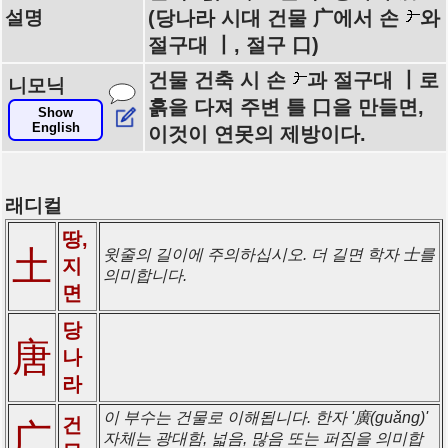
설명
(당나라 시대 건물 广에서 손
와
절구대 丨, 절구 口)
건물 건축 시 손
과 절구대 丨로
니모닉
흙을 다져 주변 틀 口을 만들면,
Show
English
이것이 연못의 제방이다.
래디컬
땅,
土
윗줄의 길이에 주의하십시오. 더 길면 학자 士를
지
의미합니다.
면
당
唐
나
라
이 부수는 건물로 이해됩니다. 한자 '廣(guǎng)'
건
广
자체는 광대함, 넓음, 많음 또는 퍼짐을 의미합