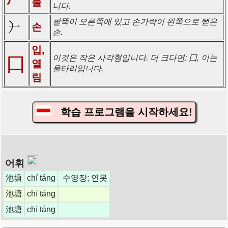
물
니다.
팔뚝이 오른쪽에 있고 손가락이 왼쪽으로 뻗은
손
손.
입,
口
이것은 작은 사각형입니다. 더 크다면: 囗, 이는
열
울타리입니다.
림
학습 프로그램을 시작하세요!
어휘
池塘
chí táng
수영장; 연못
池塘
chí táng
池塘
chí táng