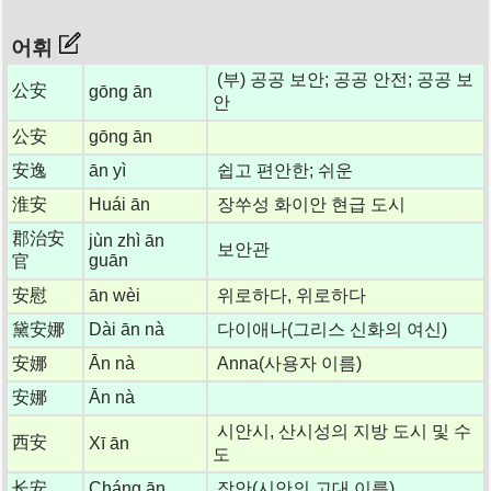
어휘
(부) 공공 보안; 공공 안전; 공공 보
公安
gōng ān
안
公安
gōng ān
安逸
ān yì
쉽고 편안한; 쉬운
淮安
Huái ān
장쑤성 화이안 현급 도시
郡治安
jùn zhì ān
보안관
guān
官
安慰
ān wèi
위로하다, 위로하다
黛安娜
Dài ān nà
다이애나(그리스 신화의 여신)
安娜
Ān nà
Anna(사용자 이름)
安娜
Ān nà
시안시, 산시성의 지방 도시 및 수
西安
Xī ān
도
长安
Cháng ān
장안(시안의 고대 이름)