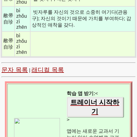
zhou
bì
빗자루를 자신의 것으로 소중히 여기다(관용
敝帚
zhǒu
구); 자신의 것이기 때문에 가치를 부여하다; 감
zì
自珍
상적인 애착을 갖다.
zhēn
bì
敝帚
zhǒu
zì
自珍
zhēn
문자 목록
래디컬 목록
|
학습 앱 받기:
<
트레이너 시작하
기
>
앱에는 새로운 교과서 기