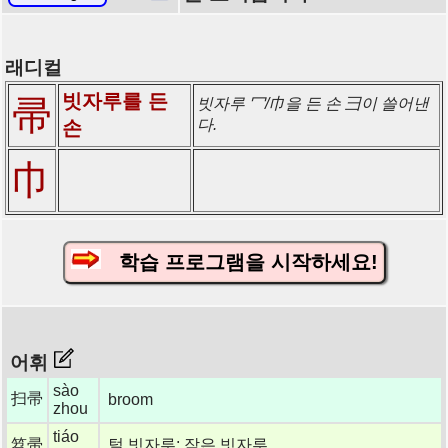
래디컬
빗자루를 든
帚
빗자루 冖/巾을 든 손 彐이 쓸어낸
다.
손
巾
학습 프로그램을 시작하세요!
어휘
sào
扫帚
broom
zhou
tiáo
笤帚
털 빗자루; 작은 빗자루