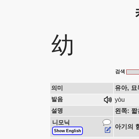
幼
검색
유아, 묘
의미
발음
yòu
설명
왼쪽: 짧
니모닉
아기의 힘
Show English