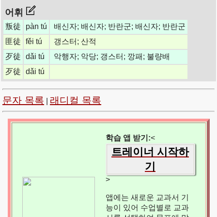
어휘
叛徒
pàn tú
배신자; 배신자; 반란군; 배신자; 반란군
匪徒
fěi tú
갱스터; 산적
歹徒
dǎi tú
악행자; 악당; 갱스터; 깡패; 불량배
歹徒
dǎi tú
문자 목록
래디컬 목록
|
학습 앱 받기:
<
트레이너 시작하
기
>
앱에는 새로운 교과서 기
능이 있어 수업별로 교과