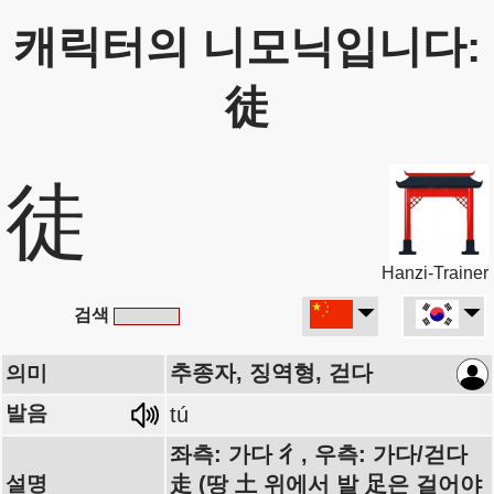
캐릭터의 니모닉입니다:
徒
徒
Hanzi-Trainer
검색
추종자, 징역형, 걷다
의미
발음
tú
좌측: 가다 彳, 우측: 가다/걷다
설명
走 (땅 土 위에서 발 足은 걸어야