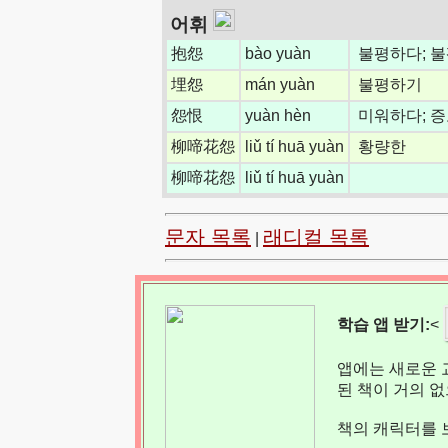
어휘
抱怨
bào yuàn
불평하다; 
埋怨
mán yuàn
불평하기
怨恨
yuàn hèn
미워하다; 증
柳啼花怨
liǔ tí huā yuàn
황량한
柳啼花怨
liǔ tí huā yuàn
문자 목록
래디컬 목록
|
학습 앱 받기:
<
앱에는 새로운 
된 책이 거의 
책의 캐릭터를 