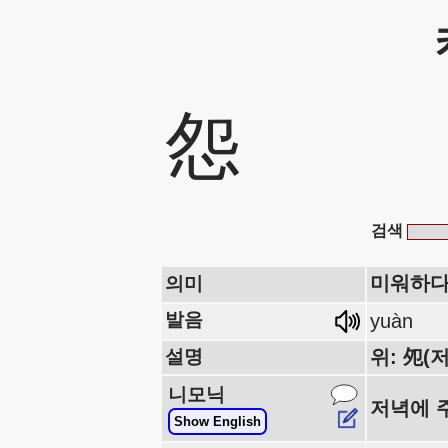
怨
검색
미워하다
의미
발음
yuàn
설명
위: 夗(
니모닉
저녁에 
Show English