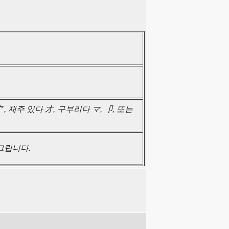
⺈, 재주 있다 才, 구부리다 マ, 卩, 또는
그립니다.