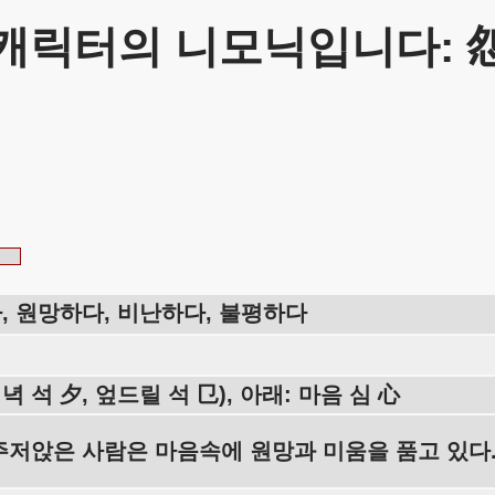
캐릭터의 니모닉입니다: 
, 원망하다, 비난하다, 불평하다
저녁 석 夕, 엎드릴 석 㔾), 아래: 마음 심 心
주저앉은 사람은 마음속에 원망과 미움을 품고 있다