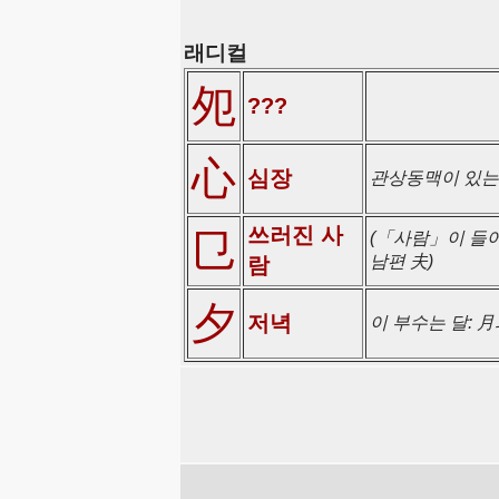
래디컬
夗
???
心
심장
관상동맥이 있는
쓰러진 사
㔾
(「사람」이 들어
남편 夫)
람
夕
저녁
이 부수는 달: 