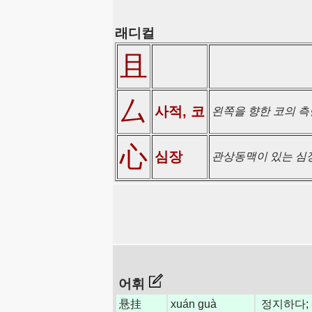
래디컬
且
厶
사적, 코
왼쪽을 향한 코의 측
心
심장
관상동맥이 있는 심장
어휘
悬挂
xuán guà
정지하다;