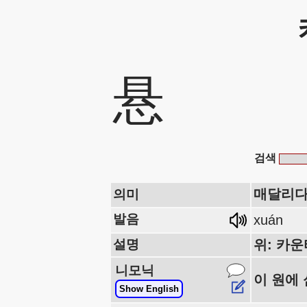
悬
검색
매달리다
의미
발음
xuán
설명
위: 카운
니모닉
이 원에
Show English