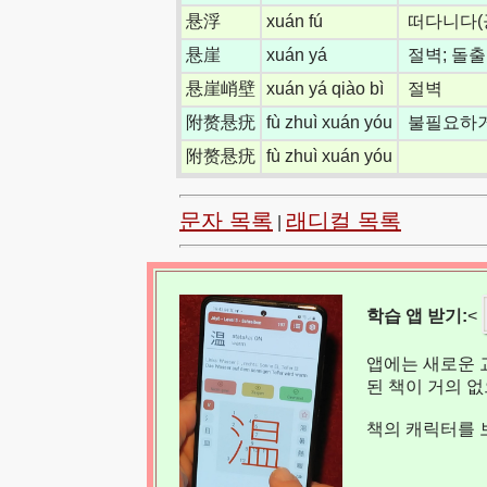
悬浮
xuán fú
떠다니다(
悬崖
xuán yá
절벽; 돌
悬崖峭壁
xuán yá qiào bì
절벽
附赘悬疣
fù zhuì xuán yóu
불필요하거
附赘悬疣
fù zhuì xuán yóu
문자 목록
래디컬 목록
|
학습 앱 받기:
<
앱에는 새로운 
된 책이 거의 
책의 캐릭터를 