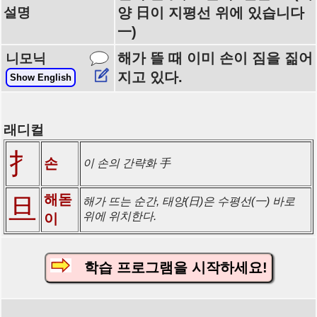
설명
양 日이 지평선 위에 있습니다
一)
해가 뜰 때 이미 손이 짐을 짊어
니모닉
지고 있다.
Show English
래디컬
扌
손
이 손의 간략화 手
해돋
旦
해가 뜨는 순간, 태양(日)은 수평선(一) 바로
위에 위치한다.
이
학습 프로그램을 시작하세요!