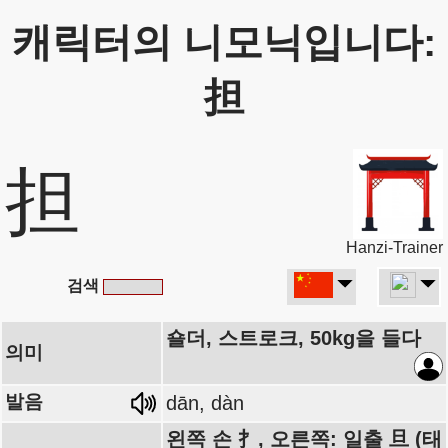
캐릭터의 니모닉입니다:
担
担
Hanzi-Trainer
검색
숄더, 스트로크, 50kg을 들다
의미
발음
dān, dàn
왼쪽 손 扌, 오른쪽: 일출 旦 (태