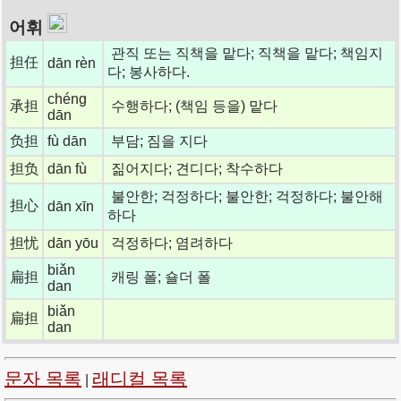
어휘
관직 또는 직책을 맡다; 직책을 맡다; 책임지
担任
dān rèn
다; 봉사하다.
chéng
承担
수행하다; (책임 등을) 맡다
dān
负担
fù dān
부담; 짐을 지다
担负
dān fù
짊어지다; 견디다; 착수하다
불안한; 걱정하다; 불안한; 걱정하다; 불안해
担心
dān xīn
하다
担忧
dān yōu
걱정하다; 염려하다
biǎn
扁担
캐링 폴; 숄더 폴
dan
biǎn
扁担
dan
문자 목록
래디컬 목록
|