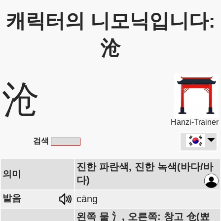
캐릭터의 니모닉입니다:
沧
沧
Hanzi-Trainer
검색
진한 파란색, 진한 녹색(바다/바
의미
다)
발음
cāng
왼쪽 물 氵, 오른쪽: 창고 仓(뾰