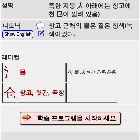
설명
족한 지붕 人 아래에는 창고에
천 㔾이 깔려 있음)
창고 근처의 물은 짙은 청색/녹
니모닉
색이었다.
Show English
래디컬
氵
물
이 물 水에서 간략화됨
仓
창고, 헛간, 곡창
|
학습 프로그램을 시작하세요!