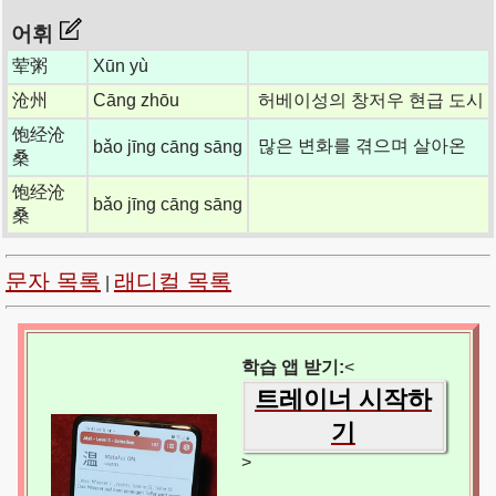
어휘
荤粥
Xūn yù
沧州
Cāng zhōu
허베이성의 창저우 현급 도시
饱经沧
많은 변화를 겪으며 살아온
bǎo jīng cāng sāng
桑
饱经沧
bǎo jīng cāng sāng
桑
문자 목록
래디컬 목록
|
학습 앱 받기:
<
트레이너 시작하
기
>