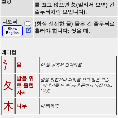
설명
를 꼬고 앉으면 夂(멀리서 보면) 긴
줄무늬처럼 보입니다).
니모닉
(항상 신선한 물) 물은 긴 줄무늬로
Show
흘러야 합니다: 씻을 때.
English
래디컬
氵
물
이 물 水에서 간략화됨
발을 위
발을 뒤집거나 다리를 꼬고 앉은 모습 -
夂
로 올린
"막대기를 든 손"과 혼동하지 마십시오:
/攴
자세
木
나무
나무|목재