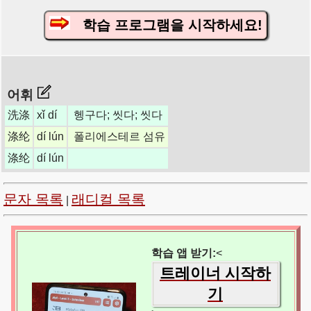
학습 프로그램을 시작하세요!
어휘
洗涤
xǐ dí
헹구다; 씻다; 씻다
涤纶
dí lún
폴리에스테르 섬유
涤纶
dí lún
문자 목록
래디컬 목록
|
학습 앱 받기:
<
트레이너 시작하
기