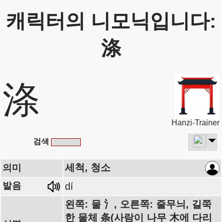
캐릭터의 니모닉입니다:
涤
涤
Hanzi-Trainer
검색
세척, 청소
의미
발음
dí
왼쪽: 물 氵, 오른쪽: 줄무늬, 길쭉
한 물체 条(사람이 나무 木에 다리