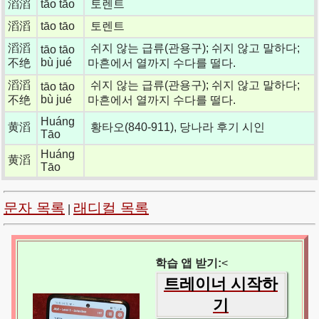
滔滔
tāo tāo
토렌트
滔滔
tāo tāo
토렌트
滔滔
쉬지 않는 급류(관용구); 쉬지 않고 말하다;
tāo tāo
bù jué
不绝
마흔에서 열까지 수다를 떨다.
滔滔
쉬지 않는 급류(관용구); 쉬지 않고 말하다;
tāo tāo
bù jué
不绝
마흔에서 열까지 수다를 떨다.
Huáng
黄滔
황타오(840-911), 당나라 후기 시인
Tāo
Huáng
黄滔
Tāo
문자 목록
래디컬 목록
|
학습 앱 받기:
<
트레이너 시작하
기