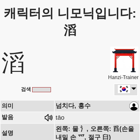
캐릭터의 니모닉입니다:
滔
滔
Hanzi-Trainer
검색
넘치다, 홍수
의미
발음
tāo
왼쪽: 물 氵, 오른쪽: 舀(손을
설명
내밀 손 爫, 절구 臼)