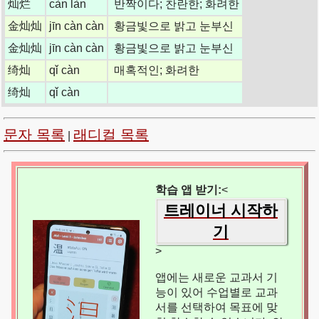
灿烂
càn làn
반짝이다; 찬란한; 화려한
金灿灿
jīn càn càn
황금빛으로 밝고 눈부신
金灿灿
jīn càn càn
황금빛으로 밝고 눈부신
绮灿
qǐ càn
매혹적인; 화려한
绮灿
qǐ càn
문자 목록
래디컬 목록
|
학습 앱 받기:
<
트레이너 시작하
기
>
앱에는 새로운 교과서 기
능이 있어 수업별로 교과
서를 선택하여 목표에 맞