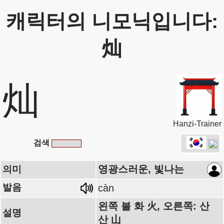
캐릭터의 니모닉입니다:
灿
灿
Hanzi-Trainer
검색
영광스러운, 빛나는
의미
발음
càn
왼쪽 불 화 火, 오른쪽: 산
설명
산 山