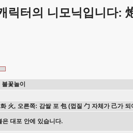
캐릭터의 니모닉입니다: 
, 불꽃놀이
 화 火, 오른쪽: 감쌀 포 包 (껍질 勹 자체가 己가 
불은 대포 안에 있습니다.