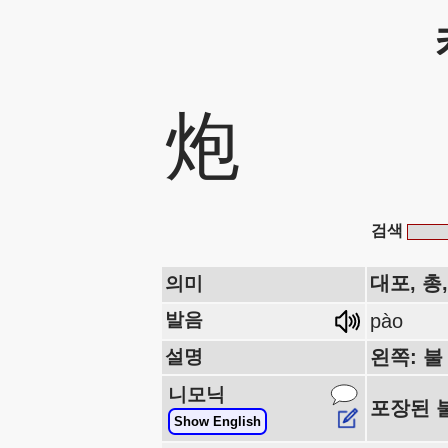
炮
검색
대포, 총
의미
발음
pào
설명
왼쪽: 불
니모닉
포장된 
Show English