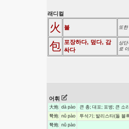
래디컬
火
불
또한
포장하다, 덮다, 감
包
상단부
로 
싸다
어휘
大炮
dà pào
큰 총; 대포; 포병; 큰 
弩炮
nǔ pào
투석기; 발리스타(돌 블
弩炮
nǔ pào