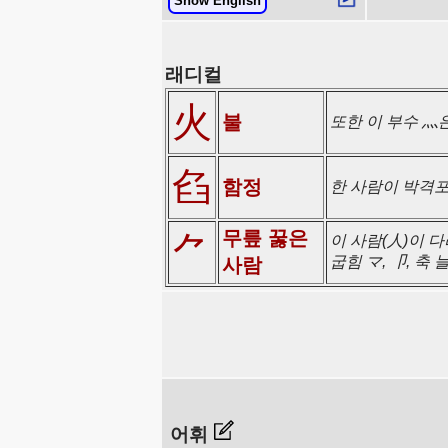
Show English
래디컬
火
불
또한 이 부수 灬
臽
함정
한 사람이 박격포
무릎 꿇은
⺈
이 사람(人)이 다
굽힘 マ, 卩, 축
사람
어휘