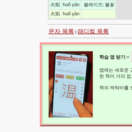
火焰
huǒ yàn
블레이즈; 불꽃
火焰
huǒ yàn
문자 목록
래디컬 목록
|
학습 앱 받기:
<
앱에는 새로운 
된 책이 거의 
책의 캐릭터를 