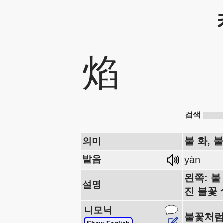
焰
검색
불 화, 불
의미
발음
yàn
왼쪽: 불
설명
진 불꽃 
니모닉
불꽃처럼