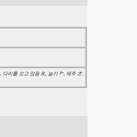
, 다리를 꼬고 앉음 夂, 눕기
, 재주 才,