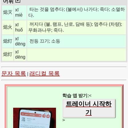
어휘
타는 것을 멈추다; (불에서) 나가다; 죽다; 소멸하
xī
熄灭
miè
다.
꺼지다 (불, 램프, 난로, 담배 등); 멈추다 (차량);
xī
熄火
huǒ
무화과나무; 죽다.
xī
熄灯
전등 끄기; 소등
dēng
xī
熄灯
dēng
문자 목록
래디컬 목록
|
학습 앱 받기:
<
트레이너 시작하
기
>