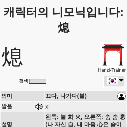
캐릭터의 니모닉입니다:
熄
熄
Hanzi-Trainer
검색
끄다, 나가다(불)
의미
발음
xī
왼쪽: 불 화 火, 오른쪽: 숨 숨 息
설명
(나 자신 自, 내 마음 心은 숨이