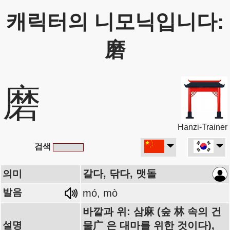
캐릭터의 니모닉입니다:
磨
磨
Hanzi-Trainer
검색
갈다, 닦다, 맷돌
의미
발음
mó, mò
바깥과 위: 삼麻 (숲 林 속의 건
설명
물广 은 대마를 위한 것이다),