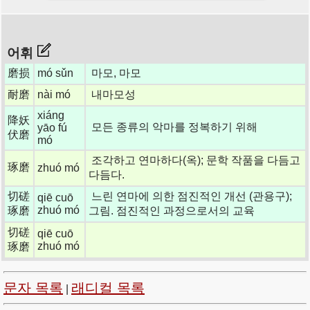
어휘
磨损
mó sǔn
마모, 마모
耐磨
nài mó
내마모성
xiáng
降妖
모든 종류의 악마를 정복하기 위해
yāo fú
伏磨
mó
조각하고 연마하다(옥); 문학 작품을 다듬고
琢磨
zhuó mó
다듬다.
切磋
느린 연마에 의한 점진적인 개선 (관용구);
qiē cuō
zhuó mó
琢磨
그림. 점진적인 과정으로서의 교육
切磋
qiē cuō
zhuó mó
琢磨
문자 목록
래디컬 목록
|