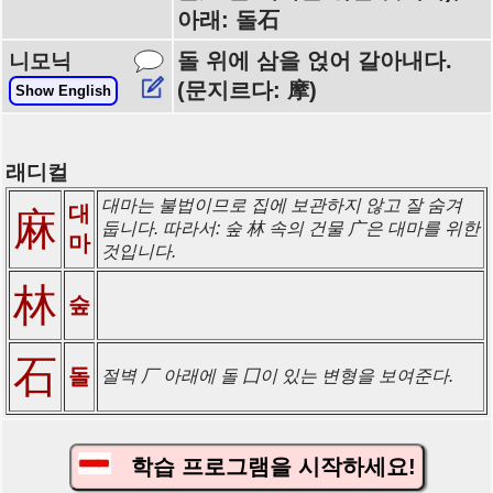
아래: 돌石
돌 위에 삼을 얹어 갈아내다.
니모닉
(문지르다: 摩)
Show English
래디컬
대마는 불법이므로 집에 보관하지 않고 잘 숨겨
대
麻
둡니다. 따라서: 숲 林 속의 건물 广은 대마를 위한
마
것입니다.
林
숲
石
돌
절벽 厂 아래에 돌 囗이 있는 변형을 보여준다.
학습 프로그램을 시작하세요!