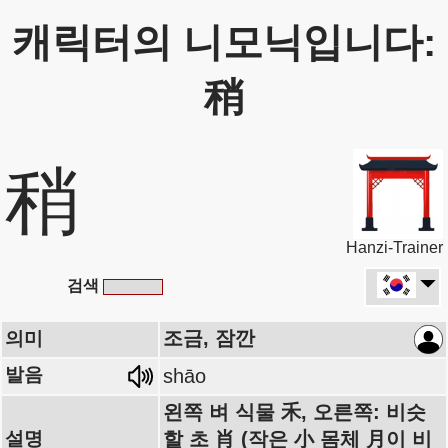
캐릭터의 니모닉입니다:
稍
稍
Hanzi-Trainer
검색
조금, 잠깐
의미
발음
shāo
왼쪽 벼 식물 禾, 오른쪽: 비슷
설명
할 초 肖 (작은 小 몸체 月이 비