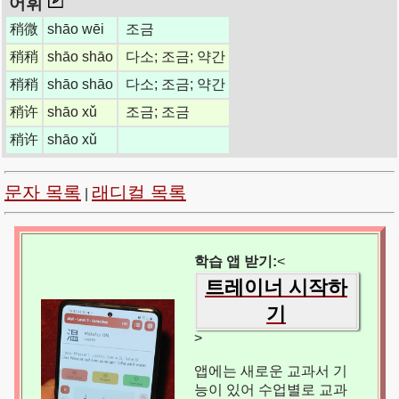
어휘
稍微
shāo wēi
조금
稍稍
shāo shāo
다소; 조금; 약간
稍稍
shāo shāo
다소; 조금; 약간
稍许
shāo xǔ
조금; 조금
稍许
shāo xǔ
문자 목록
래디컬 목록
|
학습 앱 받기:
<
트레이너 시작하
기
>
앱에는 새로운 교과서 기
능이 있어 수업별로 교과