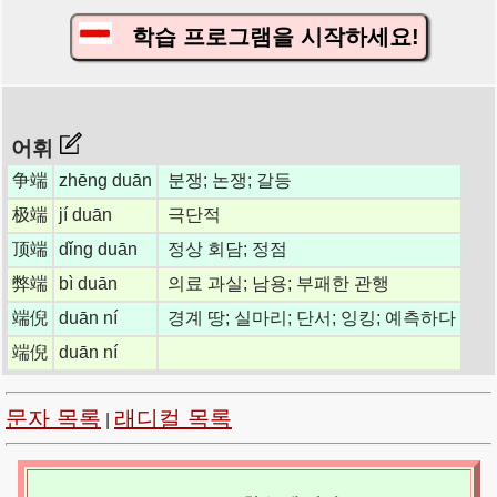
학습 프로그램을 시작하세요!
어휘
争端
zhēng duān
분쟁; 논쟁; 갈등
极端
jí duān
극단적
顶端
dǐng duān
정상 회담; 정점
弊端
bì duān
의료 과실; 남용; 부패한 관행
端倪
duān ní
경계 땅; 실마리; 단서; 잉킹; 예측하다
端倪
duān ní
문자 목록
래디컬 목록
|