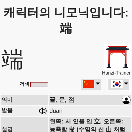
캐릭터의 니모닉입니다:
端
端
Hanzi-Trainer
검색
끝, 문, 점
의미
발음
duān
왼쪽: 서 있을 입 立, 오른쪽:
설명
농축할 耑 (수염의 산 山 처럼