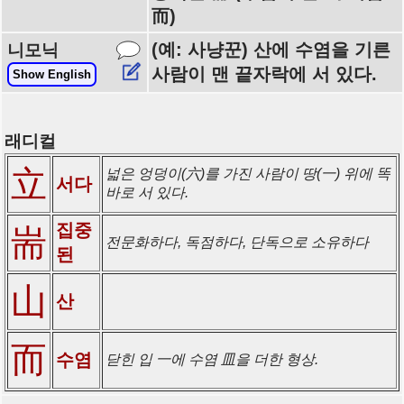
而)
(예: 사냥꾼) 산에 수염을 기른
니모닉
사람이 맨 끝자락에 서 있다.
Show English
래디컬
立
넓은 엉덩이(六)를 가진 사람이 땅(一) 위에 똑
서다
바로 서 있다.
집중
耑
전문화하다, 독점하다, 단독으로 소유하다
된
山
산
而
수염
닫힌 입 一에 수염 皿을 더한 형상.