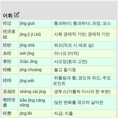
어휘
经过
jīng guò
통과하다; 통과하다; 과정; 코스
经济基
사회 경제적 기반; 경제적 기반
jīng jì jī chǔ
础
经纱
jīng shā
워프(직조 시 세로 실)
未经
wèi jīng
아니요 (아직)
孝经
Xiào Jīng
샤오징(효의 고전)
经幢
jīng chuáng
불교 돌기둥
뒤틀림과 휨; 경도와 위도; 주요
经纬
jīng wěi
포인트
圣哉经
shèng zāi jīng
생투스(가톨릭 미사의 한 부분)
饱经沧
bǎo jīng cāng
많은 변화를 겪으며 살아온
sāng
桑
经费
jīng fèi
자금; 지출