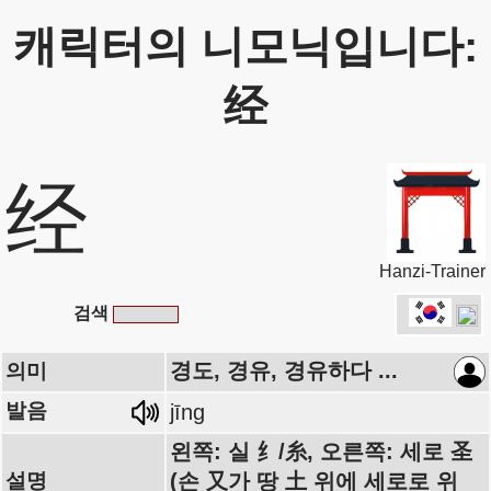
캐릭터의 니모닉입니다:
经
经
Hanzi-Trainer
검색
경도, 경유, 경유하다 ...
의미
발음
jīng
왼쪽: 실 纟/糸, 오른쪽: 세로 圣
설명
(손 又가 땅 土 위에 세로로 위