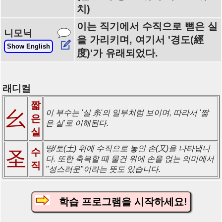
치)
이는 직기에서 수직으로 뻗은 실
니모닉
을 가리키며, 여기서 '경도(經
Show English
度)'가 유래되었다.
래디컬
짧
幺
이 부수는 '실 糸'의 일부처럼 보이며, 따라서 '짧
은
은 실'로 이해된다.
실
땅/토(土) 위에 수직으로 놓인 손(又)을 나타냅니
수
圣
다. 또한 축복할 때 물건 위에 손을 얹는 의미에서
직
"성스러운"이라는 뜻도 있습니다.
학습 프로그램을 시작하세요!