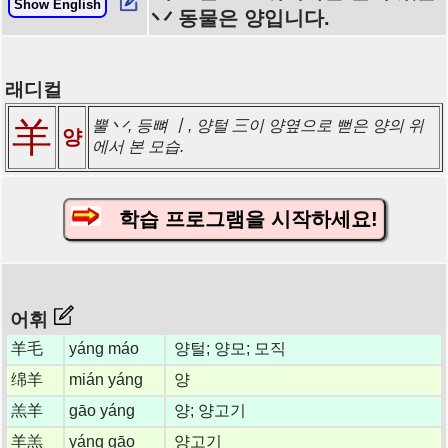
Show English
丷 동물은 양입니다.
래디컬
羊
뿔 丷, 등뼈 丨, 양털 三이 양옆으로 뻗은 양의 위
양
에서 본 모습.
학습 프로그램을 시작하세요!
어휘
羊毛
yáng máo
양털; 양모; 모직
绵羊
mián yáng
양
羔羊
gāo yáng
양; 양고기
羊羔
yáng gāo
양고기