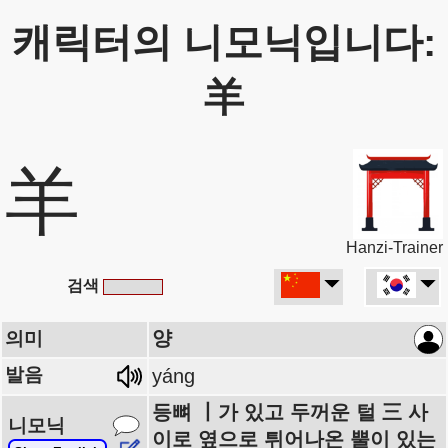
캐릭터의 니모닉입니다:
羊
羊
Hanzi-Trainer
검색
양
의미
발음
yáng
등뼈 丨가 있고 두꺼운 털 三 사
니모닉
이로 옆으로 튀어나온 뿔이 있는