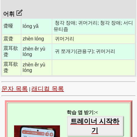
어휘
청각 장애; 귀머거리; 청각 장애; 서디
聋哑
lóng yǎ
뮤티즘
震聋
zhèn lóng
귀머거리
震耳欲
zhèn ěr yù
귀 쪼개기(관용구); 귀머거리
lóng
聋
震耳欲
zhèn ěr yù
lóng
聋
문자 목록
래디컬 목록
|
학습 앱 받기:
<
트레이너 시작하
기