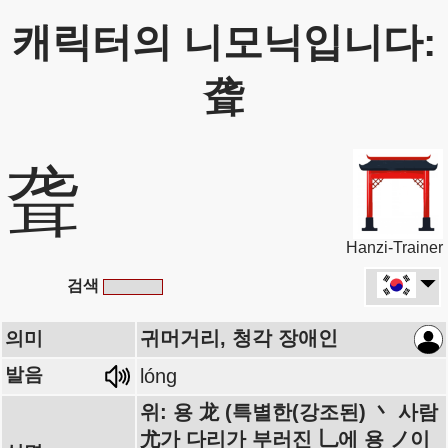
캐릭터의 니모닉입니다:
聋
聋
Hanzi-Trainer
검색
귀머거리, 청각 장애인
의미
발음
lóng
위: 용 龙 (특별한(강조된) 丶 사람
尤가 다리가 부러진 乚에 용 ノ이