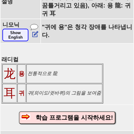
설명
꿈틀거리고 있음), 아래: 용 龍: 귀
귀 耳
니모닉
"귀에 용"은 청각 장애를 나타냅니
Show
다.
English
래디컬
龙
용
전통적으로 龍
耳
귀
귀(외이도/귓바퀴)의 그림을 보여줌
학습 프로그램을 시작하세요!