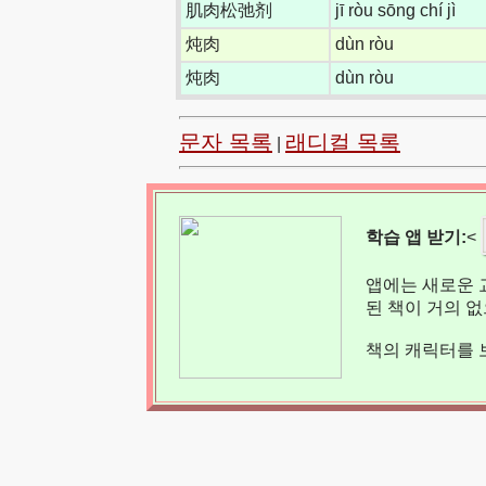
肌肉松弛剂
jī ròu sōng chí jì
炖肉
dùn ròu
炖肉
dùn ròu
문자 목록
래디컬 목록
|
학습 앱 받기:
<
앱에는 새로운 
된 책이 거의 
책의 캐릭터를 