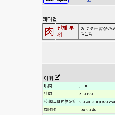
Show English
래디컬
신체 부
肉
이 부수는 합성어에서
지닌다.
위
어휘
肌肉
jī ròu
猪肉
zhū ròu
裘馨氏肌肉萎缩症
qiú xīn shì jī ròu w
肉嘟嘟
ròu dū dū