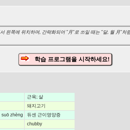
 왼쪽에 위치하며, 간략화되어 "月"로 쓰일 때는 "달, 월 月"처
학습 프로그램을 시작하세요!
근육; 살
돼지고기
ēi suō zhèng
듀센 근이영양증
chubby