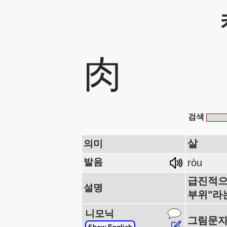
肉
검색
살
의미
발음
ròu
급진적으로
설명
부위"라
니모닉
그림문자