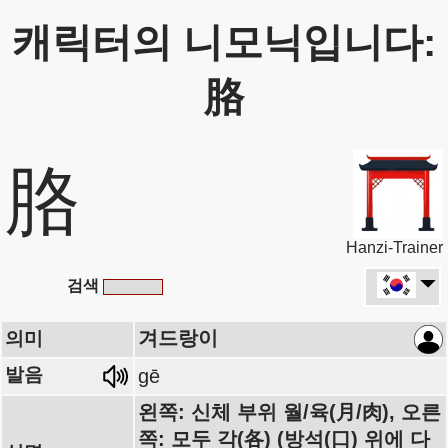
캐릭터의 니모닉입니다:
胳
胳
Hanzi-Trainer
검색
겨드랑이
의미
발음
gē
왼쪽: 신체 부위 월/육(月/肉), 오른
쪽: 모두 각(各) (방석(口) 위에 다