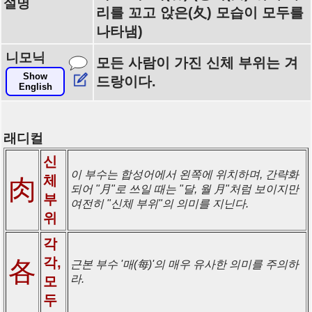
설명
리를 꼬고 앉은(夂) 모습이 모두를
나타냄)
니모닉
모든 사람이 가진 신체 부위는 겨
Show
드랑이다.
English
래디컬
신
이 부수는 합성어에서 왼쪽에 위치하며, 간략화
체
肉
되어 "月"로 쓰일 때는 "달, 월 月"처럼 보이지만
부
여전히 "신체 부위"의 의미를 지닌다.
위
각
각,
各
근본 부수 '매(每)'의 매우 유사한 의미를 주의하
라.
모
두