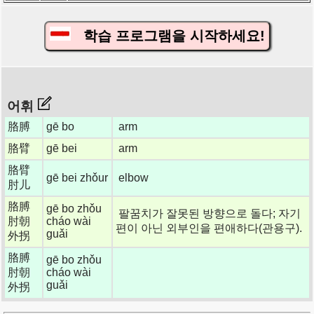
학습 프로그램을 시작하세요!
어휘
胳膊
gē bo
arm
胳臂
gē bei
arm
胳臂
gē bei zhǒur
elbow
肘儿
胳膊
gē bo zhǒu
팔꿈치가 잘못된 방향으로 돌다; 자기
肘朝
cháo wài
편이 아닌 외부인을 편애하다(관용구).
guǎi
外拐
胳膊
gē bo zhǒu
肘朝
cháo wài
guǎi
外拐