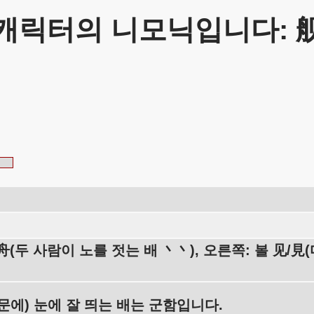
캐릭터의 니모닉입니다: 
舟(두 사람이 노를 젓는 배 丶丶), 오른쪽: 볼 见/
문에) 눈에 잘 띄는 배는 군함입니다.