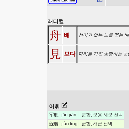
Show English
래디컬
舟
배
선미가 없는 노를 젓는 배
見
보다
다리를 가진 방황하는 눈(
어휘
军舰
jūn jiàn
군함; 군용 해군 선박
舰艇
jiàn tǐng
군함; 해군 선박