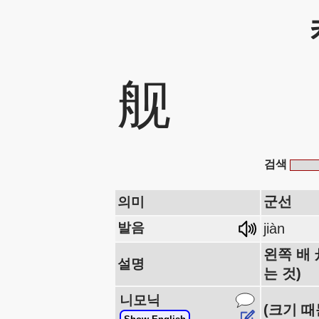
舰
검색
군선
의미
발음
jiàn
왼쪽 배 
설명
는 것)
니모닉
(크기 때