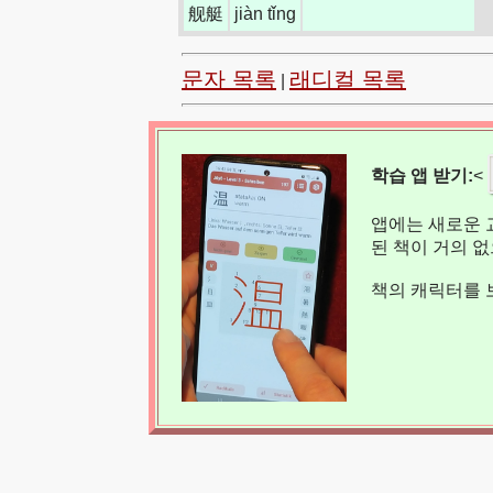
舰艇
jiàn tǐng
문자 목록
래디컬 목록
|
학습 앱 받기:
<
앱에는 새로운 
된 책이 거의 
책의 캐릭터를 