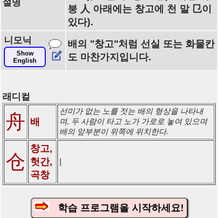
설명
붕 人 아래에는 창고에 천 말 㔾이
있다).
니모닉
배의 "창고"처럼 선실 또는 화물칸
Show
도 마찬가지입니다.
English
래디컬
선미가 없는 노를 젓는 배의 형상을 나타내
舟
배
며, 두 사람이 타고 노가 가로로 놓여 있으며
배의 앞부분이 위쪽에 위치한다.
창고,
仓
헛간,
|
곡창
학습 프로그램을 시작하세요!