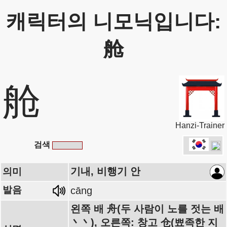
캐릭터의 니모닉입니다:
舱
舱
Hanzi-Trainer
검색
기내, 비행기 안
의미
발음
cāng
왼쪽 배 舟(두 사람이 노를 젓는 배
丶丶), 오른쪽: 창고 仓(뾰족한 지