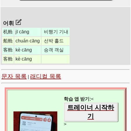
어휘
机舱
jī cāng
비행기 기내
船舱
chuán cāng
선박 홀드
客舱
kè cāng
승객 객실
客舱
kè cāng
문자 목록
래디컬 목록
|
학습 앱 받기:
<
트레이너 시작하
기
>