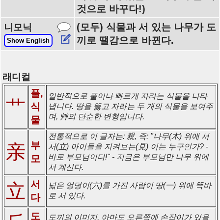
것으로 바꾸다!)
(모두) 식물과 서 있는 나무가 도
니모닉
끼로 땔감으로 바뀐다.
Show English
래디컬
풀,
일반적으로 풀이나 빠르게 자라는 식물을 나타
艹
식
냅니다. 땅을 뚫고 자라는 두 개의 식물을 보여주
며, 艸의 단순한 변형입니다.
물
전통적으로 이 글자는: 親, 즉: "나무(木) 위에 서
부
亲
서(立) 아이들을 지켜보는(見) 이는 누구인가? -
바로 부모님이다!" - 지금은 부모님만 나무 위에
모
서 계신다.
서
立
넓은 엉덩이(六)를 가진 사람이 땅(一) 위에 똑바
로 서 있다.
다
도
도끼의 이미지, 아마도 오른쪽에 손잡이가 있을