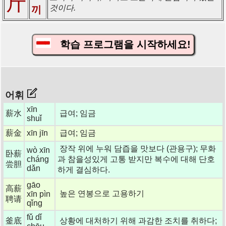
斤
것이다.
끼
학습 프로그램을 시작하세요!
어휘
xīn
薪水
급여; 임금
shuǐ
薪金
xīn jīn
급여; 임금
장작 위에 누워 담즙을 맛보다 (관용구); 무화
wò xīn
卧薪
cháng
과 참을성있게 고통 받지만 복수에 대해 단호
尝胆
dǎn
하게 결심하다.
gāo
高薪
높은 연봉으로 고용하기
xīn pìn
聘请
qǐng
fǔ dǐ
釜底
상황에 대처하기 위해 과감한 조치를 취하다;