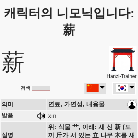
캐릭터의 니모닉입니다:
薪
薪
Hanzi-Trainer
검색
연료, 가연성, 내용물
의미
발음
xīn
위: 식물 艹, 아래: 새 신 新 (도
설명
끼 斤가 서 있는 立 나무 木를 새