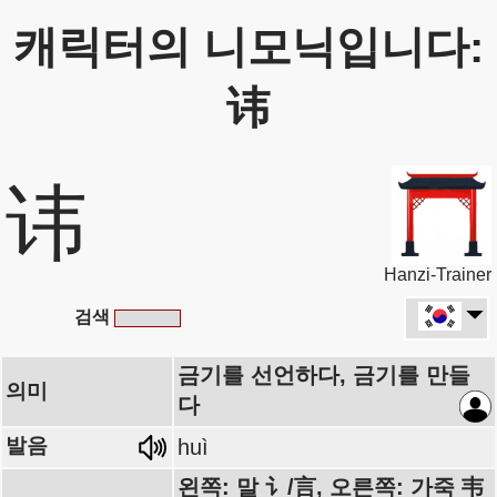
캐릭터의 니모닉입니다:
讳
讳
Hanzi-Trainer
검색
금기를 선언하다, 금기를 만들
의미
다
발음
huì
왼쪽: 말 讠/言, 오른쪽: 가죽 韦