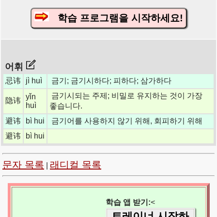
학습 프로그램을 시작하세요!
어휘
忌讳
jì huì
금기; 금기시하다; 피하다; 삼가하다
금기시되는 주제; 비밀로 유지하는 것이 가장
yǐn
隐讳
huì
좋습니다.
避讳
bì hui
금기어를 사용하지 않기 위해, 회피하기 위해
避讳
bì hui
문자 목록
래디컬 목록
|
학습 앱 받기:
<
트레이너 시작하