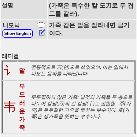
설명
(가죽은 특수한 칼 도刀로 두 겹
二를 갈라).
가죽 같은 말을 잘라내면 금기
니모닉
이다.
Show English
래디컬
讠
전통적으로 言(언)으로 쓰였으며, 이는 입에서
말
나오는 음파를 나타냅니다.
부
드
무두질하지 않은 가죽: 날것의 가죽을 두 층으로
러
韦
나누어 칼날(刀)의 긴 칼날(丨)로 접합함 - 革(가
죽)은 무두질한 가죽을 뜻하는 부수이다. 皮(가
운
죽)은 생가죽을 뜻하는 부수이다.
가
죽