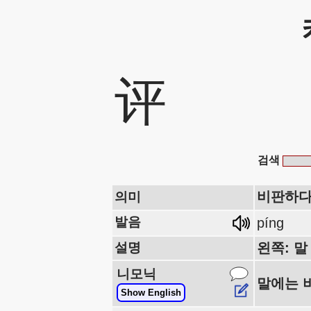
评
검색
비판하다
의미
발음
píng
설명
왼쪽: 말
니모닉
말에는 
Show English