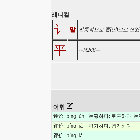
래디컬
讠
말
전통적으로 言(언)으로 쓰였
平
---R266---
어휘
评论
píng lùn
논평하다; 토론하다; 
评价
píng jià
평가하다; 평가하다
评价
píng jià