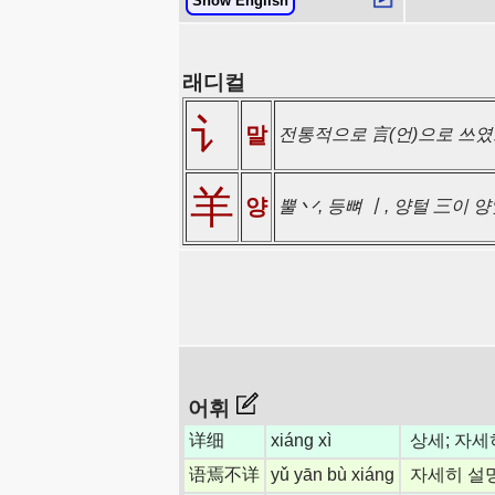
Show English
래디컬
讠
말
전통적으로 言(언)으로 쓰였
羊
양
뿔 丷, 등뼈 丨, 양털 三이 
어휘
详细
xiáng xì
상세; 자세
语焉不详
yǔ yān bù xiáng
자세히 설