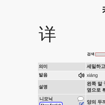
详
검색
세밀하고
의미
발음
xiáng
왼쪽 말 
설명
옆으로 
니모닉
양의 두