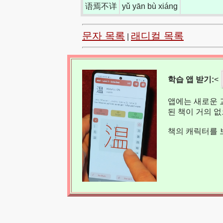
语焉不详
yǔ yān bù xiáng
문자 목록
래디컬 목록
|
학습 앱 받기:
<
앱에는 새로운 
된 책이 거의 
책의 캐릭터를 