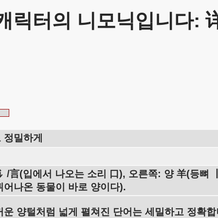
캐릭터의 니모닉입니다: 
 정밀하게
讠/言(입에서 나오는 소리 口), 오른쪽: 양 羊(등뼈
튀어나온 동물이 바로 양이다).
꺼운 양털처럼 넓게 펼쳐진 단어는 세밀하고 정확합