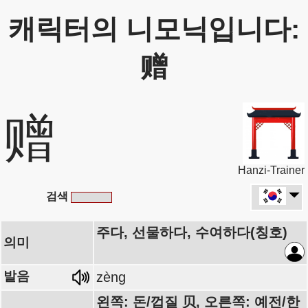
캐릭터의 니모닉입니다:
赠
赠
Hanzi-Trainer
검색
주다, 선물하다, 수여하다(칭호)
의미
발음
zèng
왼쪽: 돈/껍질 贝, 오른쪽: 예전/한