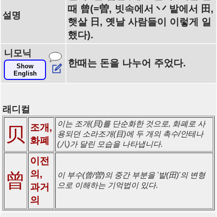
때 曾(=曽, 빗속에서 丷 밭에서 田,
설명
햇살 日, 옛날 사람들이 이렇게 일
했다).
니모닉
한때는 돈을 나누어 주었다.
Show
English
래디컬
이는 조개(貝)를 단순화한 것으로, 화폐로 사
조개,
贝
용되던 소라조개(目)에 두 개의 촉수/안테나
화폐
(八)가 달린 모습을 나타냅니다.
이전
의,
曾
이 부수(曾/曽)의 중간 부분을 '밭(田)'의 변형
으로 이해하는 기억법이 있다.
과거
의