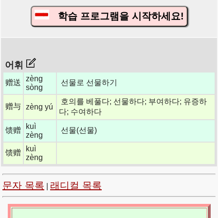
학습 프로그램을 시작하세요!
어휘
zèng
赠送
선물로 선물하기
sòng
호의를 베풀다; 선물하다; 부여하다; 유증하
赠与
zèng yú
다; 수여하다
kuì
馈赠
선물(선물)
zèng
kuì
馈赠
zèng
문자 목록
래디컬 목록
|