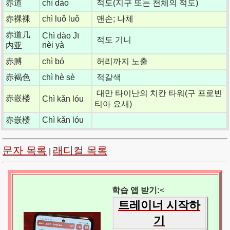
赤道
chì dào
적도(지구 또는 천체의 적도)
赤裸裸
chì luǒ luǒ
맨손; 나체
赤道几
Chì dào Jī
적도 기니
nèi yà
内亚
赤膊
chì bó
허리까지 노출
赤褐色
chì hè sè
적갈색
대만 타이난의 치칸 타워(구 프로빈
赤嵌楼
Chì kǎn lóu
티아 요새)
赤嵌楼
Chì kǎn lóu
문자 목록
래디컬 목록
|
학습 앱 받기:
<
트레이너 시작하
기