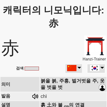
캐릭터의 니모닉입니다:
赤
赤
Hanzi-Trainer
검색
붉을 붉, 주홍, 벌거벗을 주, 옷
의미
을 벗을 벗
발음
chì
설명
흙 土와 불 灬의 연결