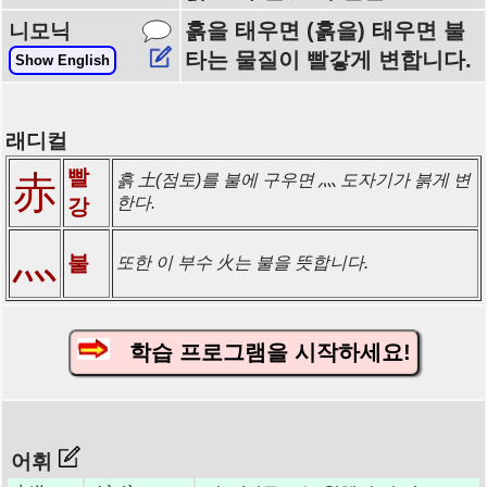
흙을 태우면 (흙을) 태우면 불
니모닉
타는 물질이 빨갛게 변합니다.
Show English
래디컬
빨
赤
흙 土(점토)를 불에 구우면 灬 도자기가 붉게 변
한다.
강
灬
불
또한 이 부수 火는 불을 뜻합니다.
학습 프로그램을 시작하세요!
어휘