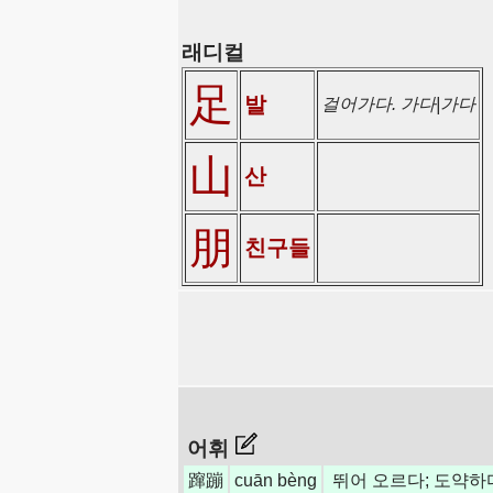
래디컬
足
발
걸어가다. 가다|가다
山
산
朋
친구들
어휘
蹿蹦
cuān bèng
뛰어 오르다; 도약하