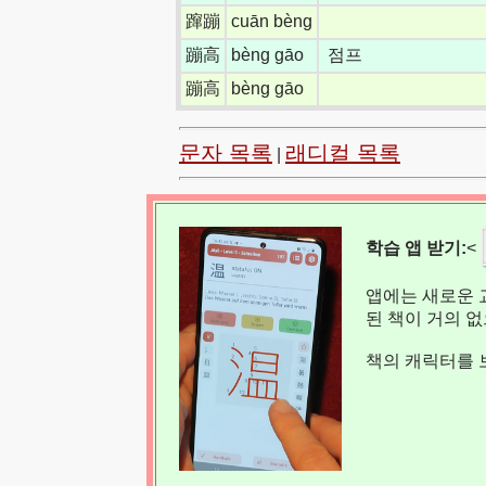
蹿蹦
cuān bèng
蹦高
bèng gāo
점프
蹦高
bèng gāo
문자 목록
래디컬 목록
|
학습 앱 받기:
<
앱에는 새로운 
된 책이 거의 
책의 캐릭터를 