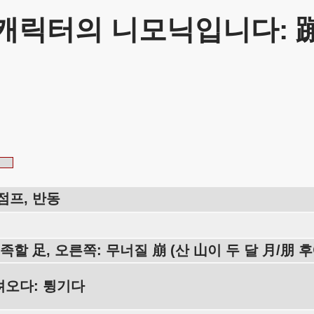
캐릭터의 니모닉입니다: 
점프, 반동
 족할 足, 오른쪽: 무너질 崩 (산 山이 두 달 月/朋 후
려오다: 튕기다