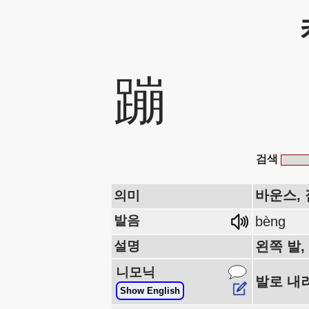
蹦
검색
바운스, 
의미
발음
bèng
설명
왼쪽 발,
니모닉
발로 내
Show English