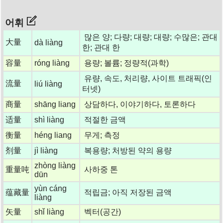
어휘
많은 양; 다량; 대량; 대량; 수많은; 관대
大量
dà liàng
한; 관대 한
容量
róng liàng
용량; 볼륨; 정량적(과학)
유량, 속도, 처리량, 사이트 트래픽(인
流量
liú liàng
터넷)
商量
shāng liang
상담하다, 이야기하다, 토론하다
适量
shì liàng
적절한 금액
衡量
héng liang
무게; 측정
剂量
jì liàng
복용량; 처방된 약의 용량
zhòng liàng
重量吨
사하중 톤
dūn
yùn cáng
蕴藏量
적립금; 아직 저장된 금액
liàng
矢量
shǐ liàng
벡터(공간)