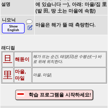
설명
에 있습니다 一), 아래: 마을/집 里
(밭 田, 땅 土는 마을에 속함)
니모닉
마을은 해가 뜰 때 측량한다.
Show
English
래디컬
旦
해가 뜨는 순간, 태양(日)은 수평선(一) 바
해돋이
로 위에 위치한다.
마을,
里
마을, 마일|
마일
학습 프로그램을 시작하세요!