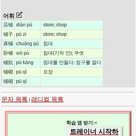
어휘
店铺
diàn pù
store; shop
铺子
pù zi
store; shop
床铺
chuáng pù
침대
卧铺
wò pù
침대(기차 안); 쿠셋
铺炕
pū kàng
침대를 만들다; 침구를 깔다
铺砌
pū qì
포장
铺砌
pū qì
문자 목록
래디컬 목록
|
학습 앱 받기:
<
트레이너 시작하