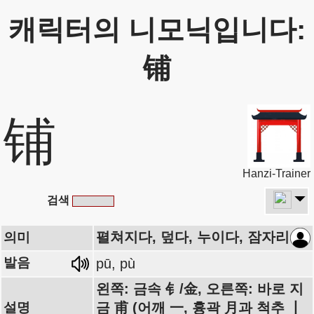
캐릭터의 니모닉입니다:
铺
铺
Hanzi-Trainer
검색
펼쳐지다, 덮다, 누이다, 잠자리
의미
발음
pū, pù
왼쪽: 금속 钅/金, 오른쪽: 바로 지
설명
금 甫 (어깨 一, 흉곽 月과 척추 丨