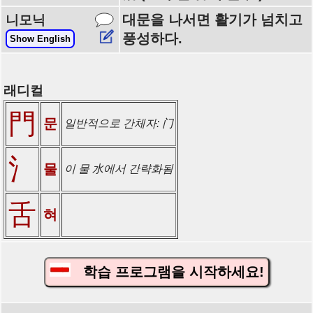
대문을 나서면 활기가 넘치고
니모닉
풍성하다.
Show English
래디컬
門
문
일반적으로 간체자: 门
氵
물
이 물 水에서 간략화됨
舌
혀
학습 프로그램을 시작하세요!