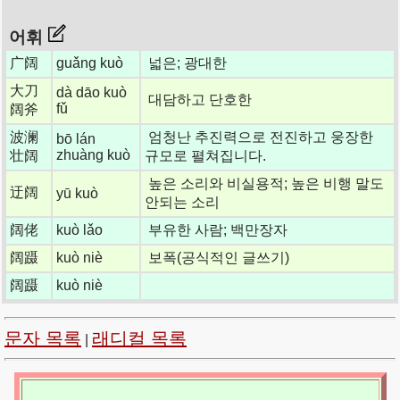
어휘
广阔
guǎng kuò
넓은; 광대한
大刀
dà dāo kuò
대담하고 단호한
fǔ
阔斧
波澜
엄청난 추진력으로 전진하고 웅장한
bō lán
zhuàng kuò
壮阔
규모로 펼쳐집니다.
높은 소리와 비실용적; 높은 비행 말도
迂阔
yū kuò
안되는 소리
阔佬
kuò lǎo
부유한 사람; 백만장자
阔蹑
kuò niè
보폭(공식적인 글쓰기)
阔蹑
kuò niè
문자 목록
래디컬 목록
|