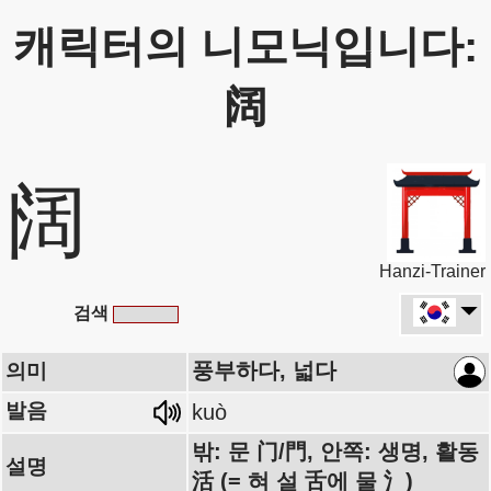
캐릭터의 니모닉입니다:
阔
阔
Hanzi-Trainer
검색
풍부하다, 넓다
의미
발음
kuò
밖: 문 门/門, 안쪽: 생명, 활동
설명
活 (= 혀 설 舌에 물 氵)