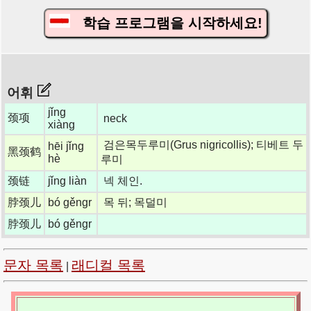
학습 프로그램을 시작하세요!
어휘
jǐng
颈项
neck
xiàng
검은목두루미(Grus nigricollis); 티베트 두
hēi jǐng
黑颈鹤
hè
루미
颈链
jǐng liàn
넥 체인.
脖颈儿
bó gěngr
목 뒤; 목덜미
脖颈儿
bó gěngr
문자 목록
래디컬 목록
|