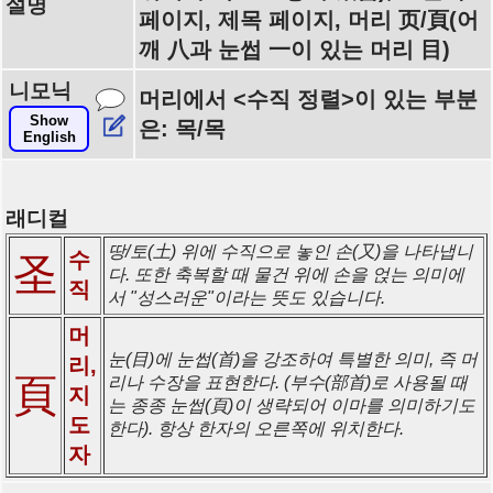
설명
페이지, 제목 페이지, 머리 页/頁(어
깨 八과 눈썹 一이 있는 머리 目)
니모닉
머리에서 <수직 정렬>이 있는 부분
Show
은: 목/목
English
래디컬
땅/토(土) 위에 수직으로 놓인 손(又)을 나타냅니
수
圣
다. 또한 축복할 때 물건 위에 손을 얹는 의미에
직
서 "성스러운"이라는 뜻도 있습니다.
머
눈(目)에 눈썹(首)을 강조하여 특별한 의미, 즉 머
리,
頁
리나 수장을 표현한다. (부수(部首)로 사용될 때
지
는 종종 눈썹(頁)이 생략되어 이마를 의미하기도
도
한다). 항상 한자의 오른쪽에 위치한다.
자