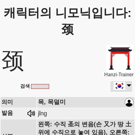
캐릭터의 니모닉입니다:
颈
颈
Hanzi-Trainer
검색
목, 목덜미
의미
발음
jǐng
왼쪽: 수직 圣의 변음(손 又가 땅 土
위에 수직으로 놓여 있음), 오른쪽: