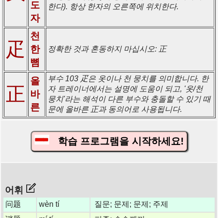
도
한다). 항상 한자의 오른쪽에 위치한다.
자
천
疋
한
정확한 것과 혼동하지 마십시오: 正
뼘
부수 103 疋은 옷이나 천 뭉치를 의미합니다. 한
올
正
자 트레이너에서는 설명에 도움이 되고, '옷/천
바
뭉치'라는 해석이 다른 부수와 충돌할 수 있기 때
른
문에 올바른 正과 동의어로 사용됩니다.
학습 프로그램을 시작하세요!
어휘
问题
wèn tí
질문; 문제; 문제; 주제