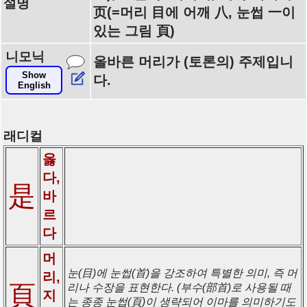
설명
页(=머리 目에 어깨 八, 눈썹 一이
있는 그림 頁)
니모닉
올바른 머리가 (토론의) 주제입니
Show
다.
English
래디컬
옳
다,
是
바
르
다
머
눈(目)에 눈썹(首)을 강조하여 특별한 의미, 즉 머
리,
頁
리나 수장을 표현한다. (부수(部首)로 사용될 때
지
는 종종 눈썹(頁)이 생략되어 이마를 의미하기도