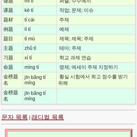
谜题
mí tí
퍼즐; 수수께끼
课题
kè tí
작업; 문제; 이슈
题材
tí cái
주제
例题
lì tí
예제
题目
tí mù
제목; 제목; 주제
主题
zhǔ tí
테마; 주제
习题
xí tí
학교 과제 연습
命题
mìng tí
명제; 에세이 주제 지정하기
金榜题
황실 시험에서 최고 점수를 받기
jīn bǎng tí
míng
名
위해
金榜题
jīn bǎng tí
míng
名
문자 목록
래디컬 목록
|