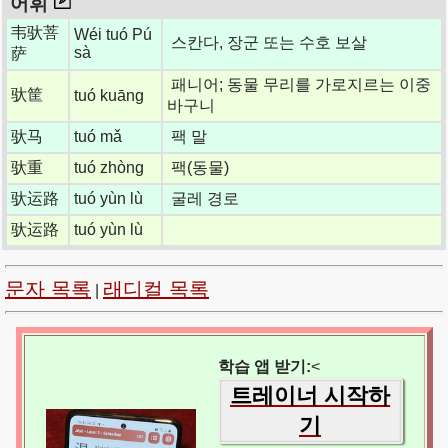
어휘
韦驮菩
Wéi tuó Pú
스칸다, 장군 또는 수호 보살
sà
萨
패니어; 동물 무리를 가로지르는 이중
驮筐
tuó kuāng
바구니
驮马
tuó mǎ
팩 말
驮重
tuó zhòng
팩(동물)
驮运路
tuó yùn lù
굴레 경로
驮运路
tuó yùn lù
문자 목록
래디컬 목록
|
학습 앱 받기:
<
트레이너 시작하
기