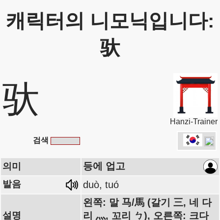
캐릭터의 니모닉입니다:
驮
驮
Hanzi-Trainer
검색
등에 업고
의미
발음
duò, tuó
왼쪽: 말 马/馬 (갈기 三, 네 다
설명
리 灬, 꼬리 ㄅ), 오른쪽: 크다