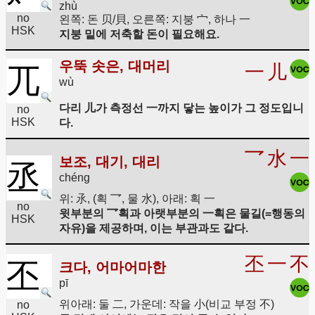
zhù
no
왼쪽: 돈 贝/貝, 오른쪽: 지붕 宀, 하나 一
HSK
지붕 밑에 저축할 돈이 필요해요.
우뚝 솟은, 대머리
一
儿
兀
wù
다리 儿가 측정선 一까지 닿는 높이가 그 정도입니
no
HSK
다.
乛
水
一
보조, 대기, 대리
丞
chéng
위: 氶, (획 乛, 물 水), 아래: 획 一
no
윗부분의 乛획과 아랫부분의 一획은 물길(=행동의
HSK
자유)을 제공하며, 이는 부관과도 같다.
丕
一
不
丕
크다, 어마어마한
pī
위아래: 둘 二, 가운데: 작을 小(비교 부정 不)
no