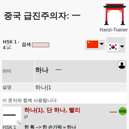
중국 급진주의자: 一
Hanzi-Trainer
HSK 1 -
검색
4
하나
一
의미
하나|1
설명
이 문자와 함께 사용됩니다:
하나(1), 단 하나, 빨리
一
一
yī
한 획 --> 한 손가락 = 하나
HSK 1