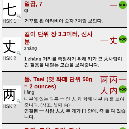
일곱, 7
七
一
qī
거꾸로 된 아라비아 숫자 7처럼 보인다.
HSK 1
길이 단위 장 3.3미터, 신사
一
丈
분
丈
zhàng
HSK 2
1 zhàng 거리를 측정하기 위해 키가 큰 大사람이
긴 걸음을 내딛는 모습을 보여줍니다.
两
丙
一
둘, Tael (옛 화폐 단위 50g
= 2 ounces)
人
内
两
liǎng
내부에 있는 다른 一 인 人 과 함께 내부 内 를 보여
줍니다. (참조. 셋째 丙)
HSK 2
연결된 一 사람 人人 두 개가 冂 안에, 즉 둘 다 있습
니다.