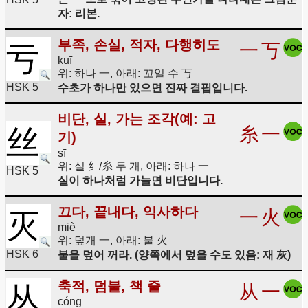
자: 리본.
부족, 손실, 적자, 다행히도
一
丂
亏
kuī
위: 하나 一, 아래: 꼬일 수 丂
HSK 5
수초가 하나만 있으면 진짜 결핍입니다.
비단, 실, 가는 조각(예: 고
糸
一
丝
기)
sī
위: 실 纟/糸 두 개, 아래: 하나 一
HSK 5
실이 하나처럼 가늘면 비단입니다.
끄다, 끝내다, 익사하다
一
火
灭
miè
위: 덮개 一, 아래: 불 火
HSK 6
불을 덮어 꺼라. (양쪽에서 덮을 수도 있음: 재 灰)
축적, 덤불, 책 줄
从
一
丛
cóng