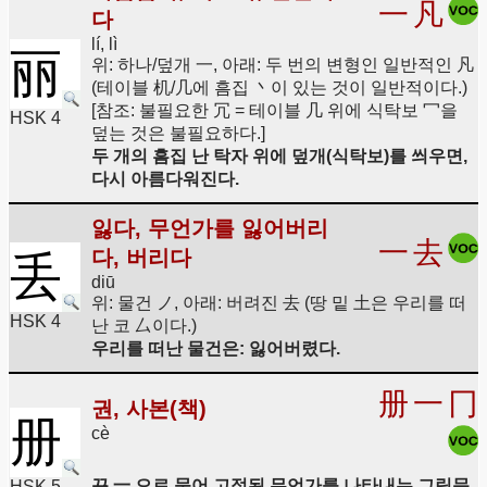
一
凡
다
lí, lì
丽
위: 하나/덮개 一, 아래: 두 번의 변형인 일반적인 凡
(테이블 机/几에 흠집 丶이 있는 것이 일반적이다.)
[참조: 불필요한 冗 = 테이블 几 위에 식탁보 冖을
HSK 4
덮는 것은 불필요하다.]
두 개의 흠집 난 탁자 위에 덮개(식탁보)를 씌우면,
다시 아름다워진다.
잃다, 무언가를 잃어버리
一
去
다, 버리다
丢
diū
위: 물건 ノ, 아래: 버려진 去 (땅 밑 土은 우리를 떠
HSK 4
난 코 厶이다.)
우리를 떠난 물건은: 잃어버렸다.
册
一
冂
권, 사본(책)
册
cè
끈 一 으로 묶어 고정된 무언가를 나타내는 그림문
HSK 5