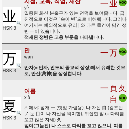
지점, 교육, 직업, 재산
一
业
yè
业
멸종된 화산 분출구가 있는 언덕을 보여줍니다. 급
진적으로 이것은 "속이 빈"으로 이해됩니다. 그러나
여기서는 예외적으로 유리 ||와 다른 물건이 담긴 쟁
HSK 3
반 一이 있습니다.
적재된 쟁반은 고용 부문을 나타냅니다.
만
一
万
万
wàn
만자(= 만자, 인도의 종교적 상징)에서 유래한 것으
HSK 3
로, 만신(萬神)을 상징합니다.
一
頁
夂
여름
自
xià
夏
위에서: 덮개 一 (햇빛 가림용), 나 자신 自 (강조된
ノ 눈 目이 나 자신을 의미함), 뒤집힌 발 (= 다리를
HSK 3
꼬고 앉은 자세) 夂
덮여(그늘진) 나 스스로 다리를 꼬고 앉으니, 여름