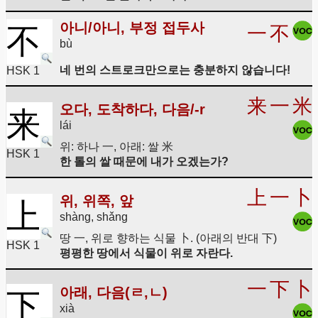
아니/아니, 부정 접두사
不
一
不
bù
네 번의 스트로크만으로는 충분하지 않습니다!
HSK 1
来
一
米
오다, 도착하다, 다음/-r
来
lái
위: 하나 一, 아래: 쌀 米
HSK 1
한 톨의 쌀 때문에 내가 오겠는가?
上
一
卜
위, 위쪽, 앞
上
shàng, shǎng
땅 一, 위로 향하는 식물 卜. (아래의 반대 下)
HSK 1
평평한 땅에서 식물이 위로 자란다.
一
下
卜
아래, 다음(ㄹ,ㄴ)
下
xià