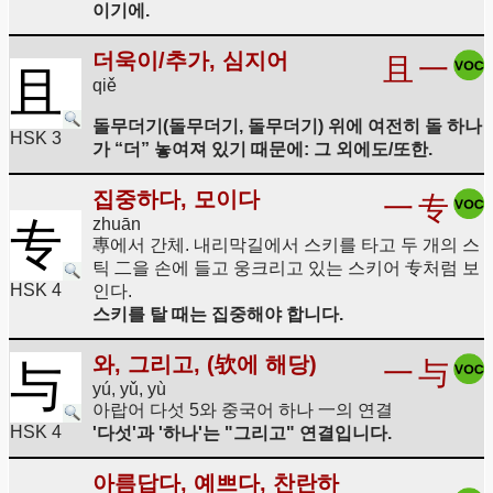
이기에.
더욱이/추가, 심지어
且
一
且
qiě
돌무더기(돌무더기, 돌무더기) 위에 여전히 돌 하나
HSK 3
가 “더” 놓여져 있기 때문에: 그 외에도/또한.
집중하다, 모이다
一
专
zhuān
专
專에서 간체. 내리막길에서 스키를 타고 두 개의 스
틱 二을 손에 들고 웅크리고 있는 스키어 专처럼 보
HSK 4
인다.
스키를 탈 때는 집중해야 합니다.
와, 그리고, (欤에 해당)
一
与
与
yú, yǔ, yù
아랍어 다섯 5와 중국어 하나 一의 연결
HSK 4
'다섯'과 '하나'는 "그리고" 연결입니다.
아름답다, 예쁘다, 찬란하