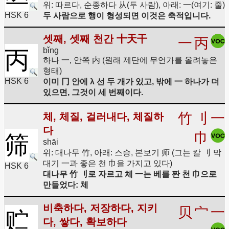
위: 따르다, 순종하다 从(두 사람), 아래: 一(여기: 줄)
HSK 6
두 사람으로 행이 형성되면 이것은 축적입니다.
셋째, 셋째 천간 十天干
一
丙
bǐng
丙
하나 一, 안쪽 内 (원래 제단에 무언가를 올려놓은
형태)
HSK 6
이미 冂 안에 λ 선 두 개가 있고, 밖에 一 하나가 더
있으면, 그것이 세 번째이다.
竹
刂
一
체, 체질, 걸러내다, 체질하
다
巾
筛
shāi
위: 대나무 竹, 아래: 스승, 본보기 师 (그는 칼 刂 막
대기 一과 좋은 천 巾을 가지고 있다)
HSK 6
대나무 竹 刂로 자르고 체 一는 베를 짠 천 巾으로
만들었다: 체
비축하다, 저장하다, 지키
贝
宀
一
贮
다, 쌓다, 확보하다