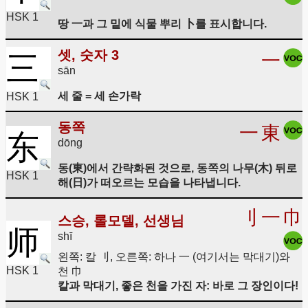
HSK 1
땅 一과 그 밑에 식물 뿌리 卜를 표시합니다.
셋, 숫자 3
三
一
sān
세 줄 = 세 손가락
HSK 1
동쪽
一
東
东
dōng
동(東)에서 간략화된 것으로, 동쪽의 나무(木) 뒤로
HSK 1
해(日)가 떠오르는 모습을 나타냅니다.
刂
一
巾
스승, 롤모델, 선생님
师
shī
왼쪽: 칼 刂, 오른쪽: 하나 一 (여기서는 막대기)와
HSK 1
천 巾
칼과 막대기, 좋은 천을 가진 자: 바로 그 장인이다!