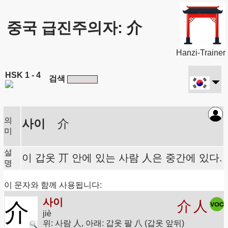
중국 급진주의자: 介
Hanzi-Trainer
HSK 1 - 4
검색
의
사이
介
미
설
이 갑옷 丌 안에 있는 사람 人은 중간에 있다.
명
이 문자와 함께 사용됩니다:
사이
介
人
介
jiè
위: 사람 人, 아래: 갑옷 팔 八 (갑옷 앞뒤)