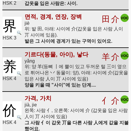
HSK 2
갑옷을 입은 사람은: 사이.
면적, 경계, 연장, 장벽
田
介
界
jiè
위: 밭 田, 아래: 사이에 介(갑옷을 입은 사람 人이
丌 사이에 있음).
HSK 3
밭은 그 사이에 경계가 있는 구역이 있어요.
기르다(동물, 아이), 낳다
羊
介
yǎng
养
위: 양 羊(등뼈 丨에 뿔이 있고 두꺼운 털 三이 옆으
로 튀어나온 丷 동물이: 양), 아래: 사이에 介(갑옷을
HSK 4
입은 사람 人이 丌 사이에 있음)
양을 키울 때 "사이"에 있는 단계....
가격, 가치
亻
介
jià, jie
价
왼쪽: 사람 亻, 오른쪽: 사이에 介 (갑옷을 입은 사람
人이 丌 사이에 있음)
HSK 4
그 사람 亻이 갑옷 丌을 다른 사람 人에게 값을 지불
했어요.