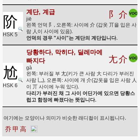
계단, 계급
阝
介
阶
jiē
왼쪽 언덕 阝, 오른쪽: 사이에 介 (갑옷 丌을 입은 사
람 人이 사이에 있음).
HSK 5
언덕의 경우 "사이"는 계단의 계단입니다.
당황하다, 막히다, 딜레마에
尢
介
빠지다
尬
gà
왼쪽: 부러질 부 尢(키가 큰 사람 大 다리가 부러진
사람 乚), 오른쪽: 사이에 개 介(갑옷을 입은 사람 人
HSK 6
이 丌 사이에 누워 있다).
다리가 부러진 채 그 사이 어딘가에 있으면 당황스
럽고 함정에 빠졌다는 뜻입니다.
여기에는 모양이나 의미가 비슷한 래디컬이 표시됩니다.
乔
甲
高