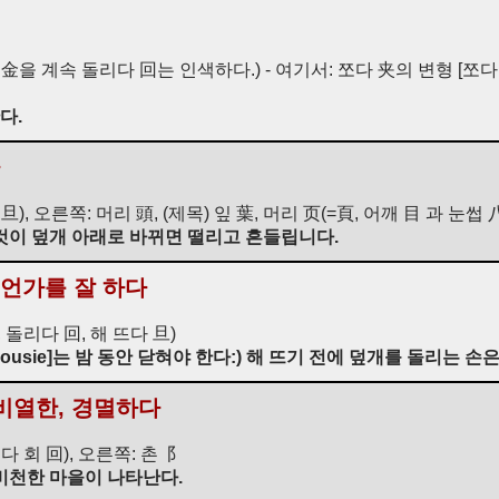
금 金을 계속 돌리다 回는 인색하다.) - 여기서: 쪼다 夹의 변형 [쪼다 
다.
 旦), 오른쪽: 머리 頭, (제목) 잎 葉, 머리 页(=頁, 어깨 目 과 눈썹
것이 덮개 아래로 바뀌면 떨리고 흔들립니다.
무언가를 잘 하다
, 돌리다 回, 해 뜨다 旦)
ousie]는 밤 동안 닫혀야 한다:) 해 뜨기 전에 덮개를 돌리는 손은
 비열한, 경멸하다
돌다 회 回), 오른쪽: 촌⻏
비천한 마을이 나타난다.