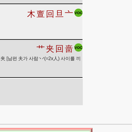
木
亶
回
旦
亠
艹
夹
回
啬
夹 [남편 夫가 사람 丷(=2x人) 사이를 끼