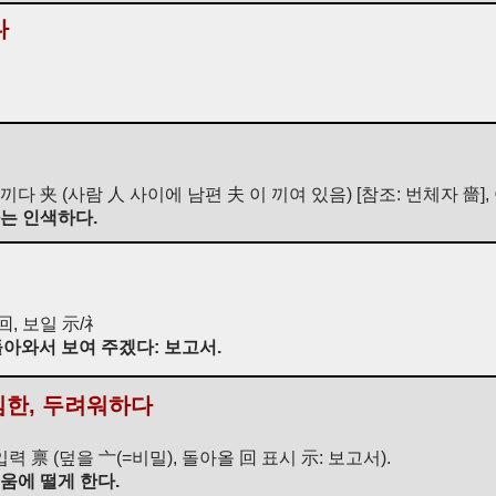
다
끼다 夹 (사람 人 사이에 남편 夫 이 끼여 있음) [참조: 번체자 嗇]
자는 인색하다.
回, 보일 示/礻
돌아와서 보여 주겠다: 보고서.
심한, 두려워하다
입력 禀 (덮을 亠(=비밀), 돌아올 回 표시 示: 보고서).
움에 떨게 한다.