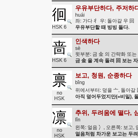
우유부단하다, 주저하
徊
huái
좌: 가다 彳 우: 돌아갈 우 回
HSK 6
우유부단할 때 빙빙 돌다.
인색하다
啬
sè
윗부분: 금 金 의 간략화 또는 
HSK 6
금 金 을 계속 돌려 回 보는 
禀
보고, 청원, 순종하다
bǐng
위에서부터: 덮을 亠, 돌아갈 
no
아직 덮어두었지만(=비밀), 
HSK
凛
추위, 두려움에 떨다, 
lǐn
왼쪽: 얼음 冫, 오른쪽: 보고, 
no
얼음처럼 차가운 보고는 두려
HSK