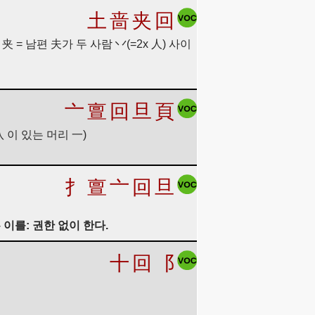
土
啬
夹
回
夹 = 남편 夫가 두 사람 丷(=2x 人) 사이
亠
亶
回
旦
頁
 八 이 있는 머리 一)
扌
亶
亠
回
旦
 이를: 권한 없이 한다.
十
回
⻏