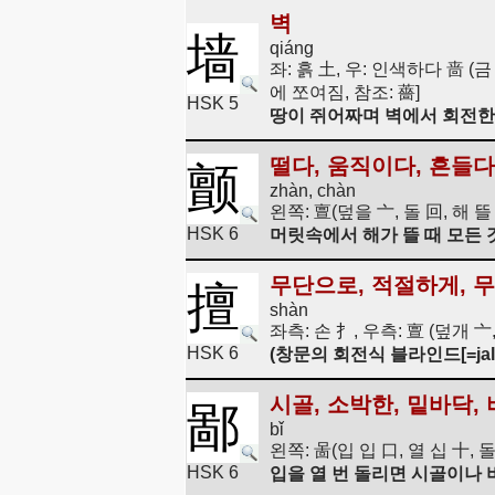
벽
墙
qiáng
좌: 흙 土, 우: 인색하다 啬 (
에 쪼여짐, 참조: 薔]
HSK 5
땅이 쥐어짜며 벽에서 회전한
떨다, 움직이다, 흔들다
颤
zhàn, chàn
왼쪽: 亶(덮을 亠, 돌 回, 해 뜰
HSK 6
머릿속에서 해가 뜰 때 모든 
무단으로, 적절하게, 
擅
shàn
좌측: 손 扌, 우측: 亶 (덮개 亠
HSK 6
(창문의 회전식 블라인드[=jal
시골, 소박한, 밑바닥,
鄙
bǐ
왼쪽: 啚(입 입 口, 열 십 十, 
HSK 6
입을 열 번 돌리면 시골이나 