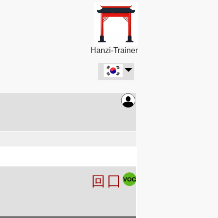
Hanzi-Trainer
回
囗