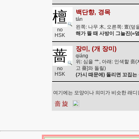
檀
백단향, 경목
tán
왼쪽: 나무 木, 오른쪽: 亶(덮을 
no
해가 뜰 때 사방이 그늘진(=
HSK
장미, (개 장미)
蔷
qiáng
위: 심을 艹, 아래: 인색할 啬
고 薔]와 돌릴)
no
HSK
(가시 때문에) 돌리면 꼬집는
여기에는 모양이나 의미가 비슷한 래디
啬
旋