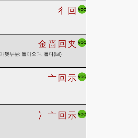
彳
回
金
啬
回
夹
, 아랫부분: 돌아오다, 돌다(回)
亠
回
示
冫
亠
回
示